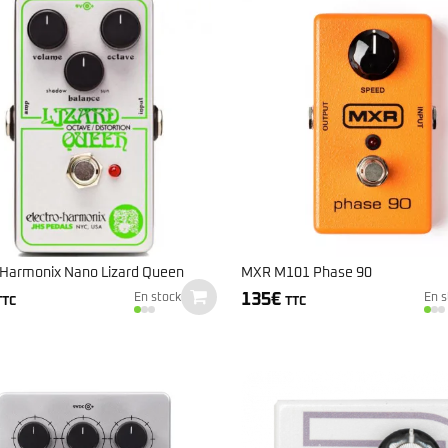
 Harmonix Nano Lizard Queen
MXR M101 Phase 90
135
€
En stock
En s
TTC
TTC