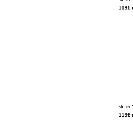
109
€
Mooer 
119
€