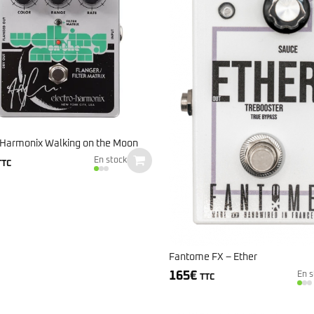
 Harmonix Walking on the Moon
En stock
TTC
Fantome FX – Ether
165
€
En s
TTC