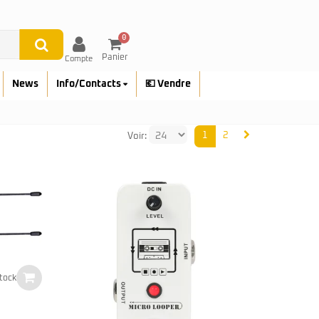
0
Panier
Compte
News
Info/Contacts
💶 Vendre
1
2
Voir:
tock