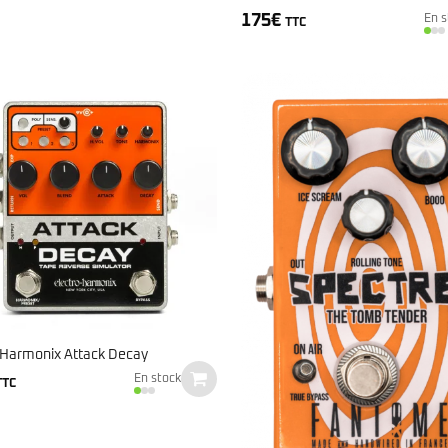
175
€
En s
TTC
 Harmonix Attack Decay
En stock
TTC