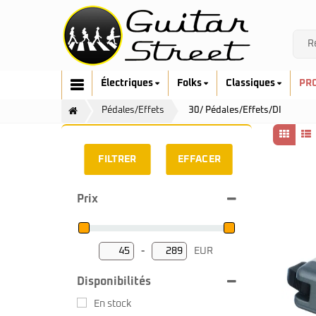
Électriques
Folks
Classiques
PR
Pédales/Effets
30/ Pédales/Effets/DI
FILTRER
EFFACER
Prix
Cort
Art & Lutherie
Fender
Cort
G&L
Fender
-
EUR
Minimum Price
Maximum Price
Ibanez
Furch
Music Man
Gretsch
Disponibilités
Prodipe
Guild
En stock
Sandberg
Hofner