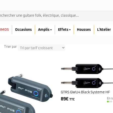
OMOS
Occasions
Amplis
Effets
Housses
L’Atelier
Trier par
Admira
Ibanez
Prodipe
GTRS GWU4 Black Systeme HF
kremona
89
€
En s
Yamaha
TTC