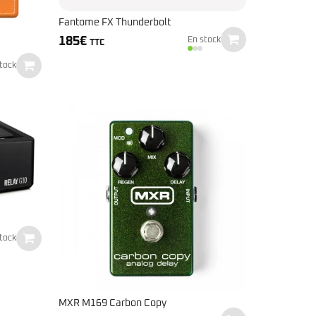
Fantome FX Thunderbolt
185
€
En stock
TTC
tock
tock
MXR M169 Carbon Copy