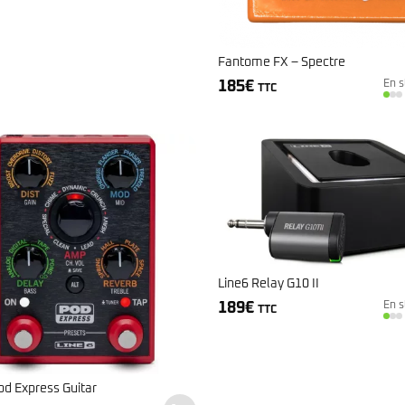
Fantome FX – Spectre
185
€
En s
TTC
Line6 Relay G10 II
189
€
En s
TTC
od Express Guitar