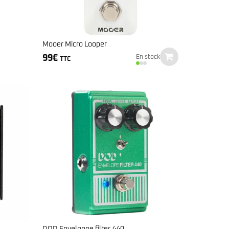
Mooer Micro Looper
99
€
En stock
TTC
DOD Enveloppe filter 440