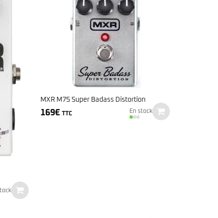
MXR M75 Super Badass Distortion
169
€
En stock
TTC
tock