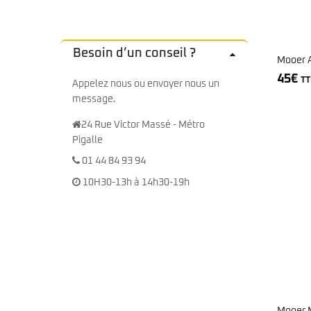
Sire Larry Carlton
Kremona
Squier by Fender
Lag
Sterling by Music Man
Ovation
Tokai
Sigma
Besoin d’un conseil ?
Mooer A
Yamaha
Sire
45
€
Takamine
TT
Appelez nous ou envoyer nous un
Yamaha
message.
24 Rue Victor Massé - Métro
Pigalle
01 44 84 93 94
10H30-13h à 14h30-19h
Mooer M