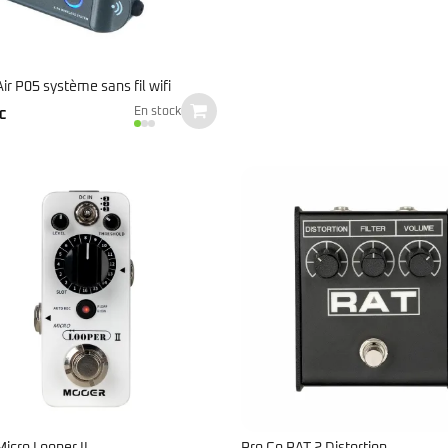
ir P05 système sans fil wifi
En stock
C
icro Looper II
Pro Co RAT 2 Distortion