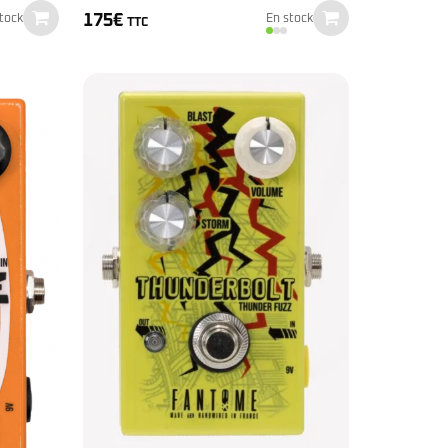
175
€
tock
En stock
TTC