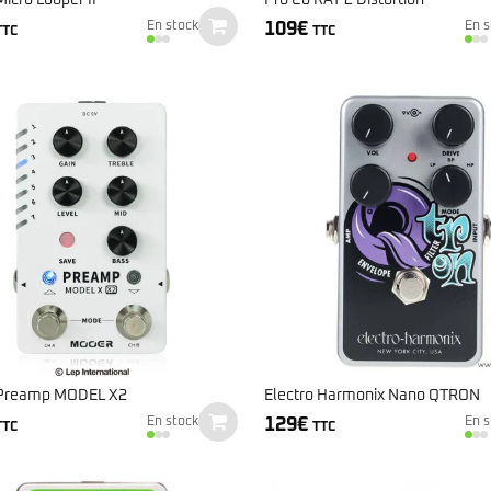
109
€
En stock
En s
TTC
TTC
Preamp MODEL X2
Electro Harmonix Nano QTRON
129
€
En stock
En s
TTC
TTC