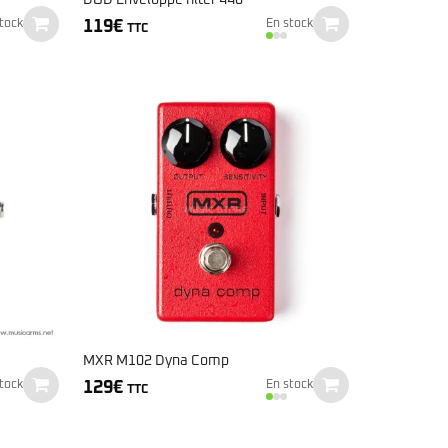
119
€
tock
En stock
TTC
MXR M102 Dyna Comp
129
€
tock
En stock
TTC