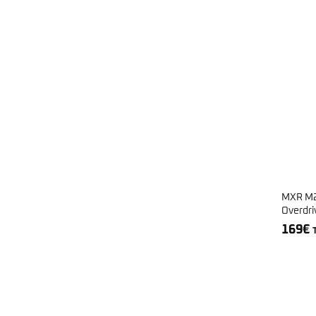
MXR M2
Overdri
169
€