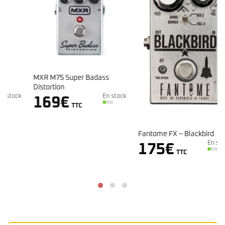
MXR M75 Super Badass
Distortion
k
En stock
169
€
TTC
Fantome FX – Blackbird
En stock
175
€
TTC