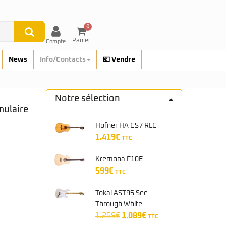
0
Panier
Compte
News
Info/Contacts
💶 Vendre
Notre sélection
mulaire
Hofner HA CS7 RLC
1.419
€
TTC
Kremona F10E
599
€
TTC
Tokai AST95 See
Through White
Le
Le
Blond/Gold
1.259
€
1.089
€
TTC