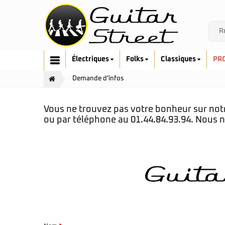
Électriques
Folks
Classiques
PR
Demande d’infos
Vous ne trouvez pas votre bonheur sur notre
ou par téléphone au 01.44.84.93.94. Nous n
Cort
Art & Lutherie
Fender
Cort
G&L
Fender
Ibanez
Furch
Music Man
Gretsch
Prodipe
Guild
Sandberg
Hofner