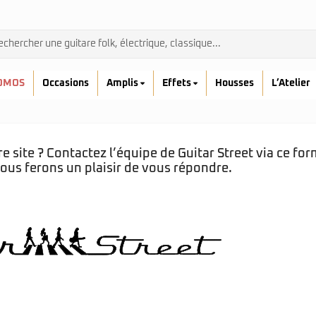
OMOS
Occasions
Amplis
Effets
Housses
L’Atelier
 site ? Contactez l’équipe de Guitar Street via ce for
ous ferons un plaisir de vous répondre.
Admira
Ibanez
Prodipe
kremona
Yamaha