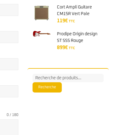
prix
prix
initial
actuel
Cort Ampli Guitare
était :
est :
CM15R Vert Pale
1.259€.
1.089€.
119
€
TTC
Prodipe Origin design
ST SSS Rouge
Bourgogne
899
€
TTC
Recherche
pour :
Recherche
0 / 180