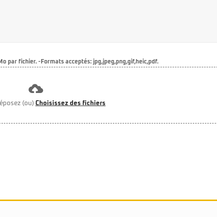
o par fichier. -Formats acceptés: jpg,jpeg,png,gif,heic,pdf.
déposez (ou)
Choisissez des fichiers