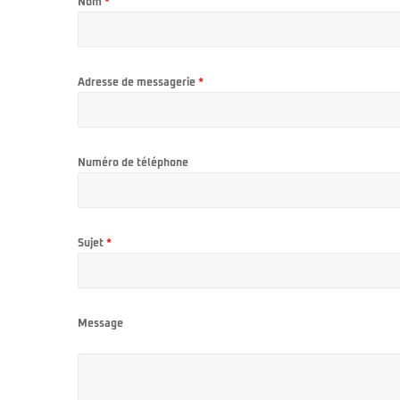
Nom
*
Sire Larry Carlton
Kremona
Squier by Fender
Lag
Sterling by Music Man
Ovation
Tokai
Sigma
Adresse de messagerie
*
Yamaha
Sire
Takamine
Yamaha
Numéro de téléphone
Sujet
*
Message