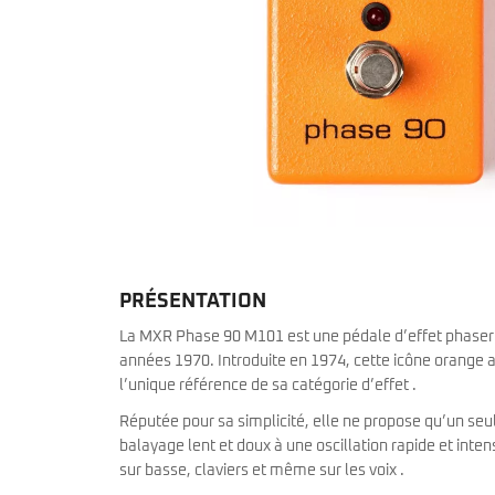
Sire Larry Carlton
Kremona
Squier by Fender
Lag
Sterling by Music Man
Ovation
Tokai
Sigma
Yamaha
Sire
Takamine
Yamaha
PRÉSENTATION
La MXR Phase 90 M101 est une pédale d’effet phaser l
années 1970. Introduite en 1974, cette icône orange 
l’unique référence de sa catégorie d’effet .
Réputée pour sa simplicité, elle ne propose qu’un seul
balayage lent et doux à une oscillation rapide et inten
sur basse, claviers et même sur les voix .