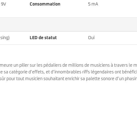
r 9V
Consommation
5 mA
sing)
LED de statut
Oui
ure un pilier sur les pédaliers de millions de musiciens à travers le 
e sa catégorie d’effets, et d’innombrables riffs légendaires ont bénéfic
sûr pour tout musicien souhaitant enrichir sa palette sonore d’un phasi