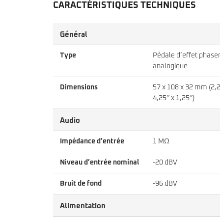
CARACTÉRISTIQUES TECHNIQUES
Général
Type
Pédale d’effet phase
analogique
Dimensions
57 x 108 x 32 mm (2,2
4,25″ x 1,25″)
Audio
Impédance d’entrée
1 MΩ
Niveau d’entrée nominal
-20 dBV
Bruit de fond
-96 dBV
Alimentation