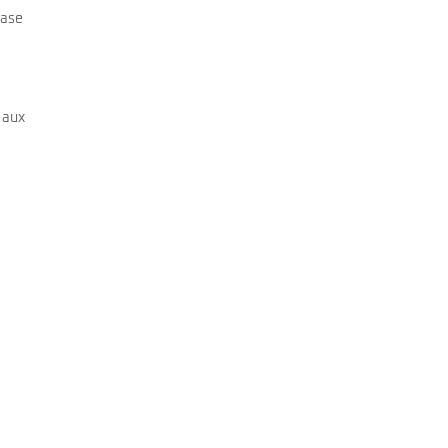
hase
 aux