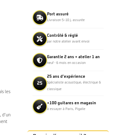
Port assuré
Livraison 5–10 j, assurée
Contrôlé & réglé
par notre atelier avant envoi
Garantie 2 ans + atelier 1 an
neuf · 6 mois en occasion
25 ans d’expérience
25
Spécialiste acoustique, électrique &
classique
is les
+100 guitares en magasin
à essayer à Paris, Pigalle
, d’un
ment