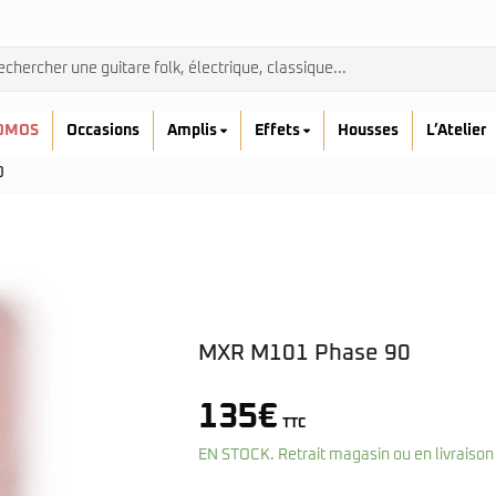
OMOS
Occasions
Amplis
Effets
Housses
L’Atelier
0
Admira
MXR M101 Phase 90
Ibanez
Prodipe
135
€
kremona
TTC
Yamaha
EN STOCK. Retrait magasin ou en livraison