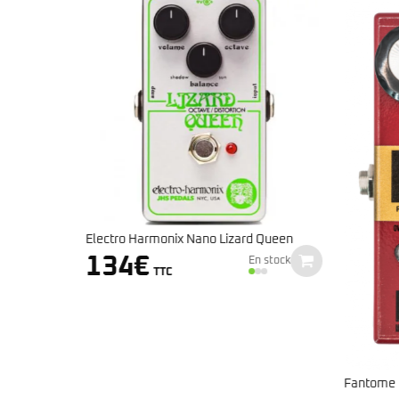
d Queen
Electro 
159
n stock
Fantome FX – Rinod