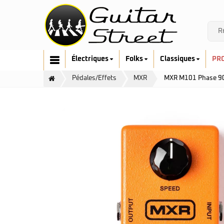
Électriques
Folks
Classiques
PR
Pédales/Effets
MXR
MXR M101 Phase 9
Cort
Art & Lutherie
Fender
Cort
G&L
Fender
Ibanez
Furch
Music Man
Gretsch
Prodipe
Guild
Sandberg
Hofner