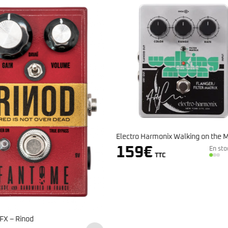
Harmonix Walking on the Moon
€
En stock
TTC
Fantome FX – Tiger