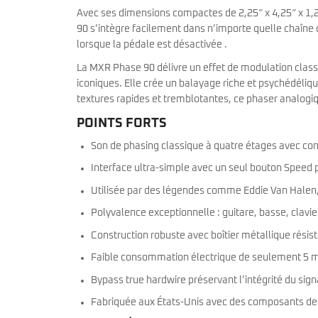
Avec ses dimensions compactes de 2,25″ x 4,25″ x 1,
90 s’intègre facilement dans n’importe quelle chaîne d
lorsque la pédale est désactivée .
La MXR Phase 90 délivre un effet de modulation classi
iconiques. Elle crée un balayage riche et psychédéli
textures rapides et tremblotantes, ce phaser analogique 
POINTS FORTS
Son de phasing classique à quatre étages avec cont
Interface ultra-simple avec un seul bouton Speed 
Utilisée par des légendes comme Eddie Van Hale
Polyvalence exceptionnelle : guitare, basse, clavier
Construction robuste avec boîtier métallique résis
Faible consommation électrique de seulement 5 
Bypass true hardwire préservant l’intégrité du sign
Fabriquée aux États-Unis avec des composants de 