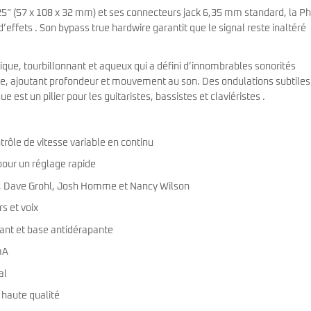
25″ (57 x 108 x 32 mm) et ses connecteurs jack 6,35 mm standard, la P
’effets . Son bypass true hardwire garantit que le signal reste inaltéré
que, tourbillonnant et aqueux qui a défini d’innombrables sonorités
que, ajoutant profondeur et mouvement au son. Des ondulations subtiles
est un pilier pour les guitaristes, bassistes et claviéristes .
rôle de vitesse variable en continu
pour un réglage rapide
n, Dave Grohl, Josh Homme et Nancy Wilson
s et voix
tant et base antidérapante
mA
al
haute qualité