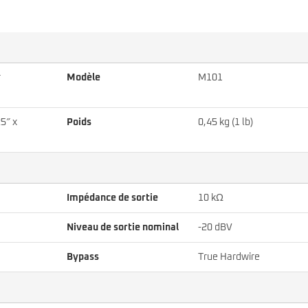
r
Modèle
M101
5″ x
Poids
0,45 kg (1 lb)
Impédance de sortie
10 kΩ
Niveau de sortie nominal
-20 dBV
Bypass
True Hardwire