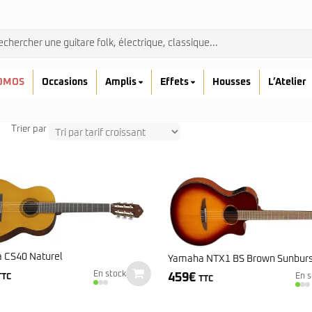
OMOS
Occasions
Amplis
Effets
Housses
L’Atelier
Trier par
Admira
Ibanez
Prodipe
 CS40 Naturel
Yamaha NTX1 BS Brown Sunburs
kremona
En stock
Yamaha
459
€
En s
TTC
TTC