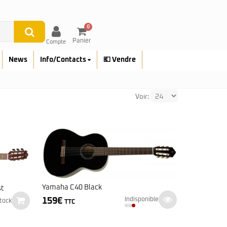
0
Panier
Compte
News
Info/Contacts
💶 Vendre
Voir:
Yamaha C40 Black
t
159
€
Indisponible
tock
TTC