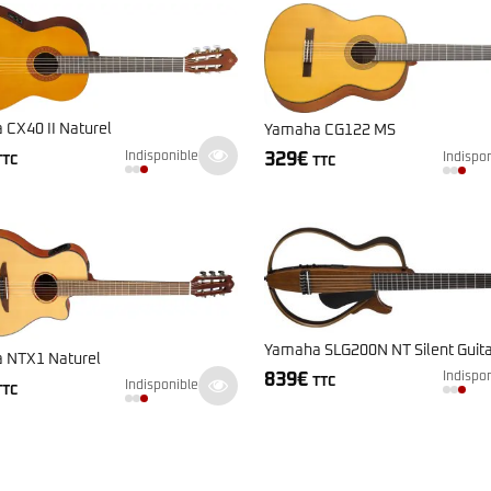
CX40 II Naturel
Yamaha CG122 MS
Indisponible
329
€
Indispo
TTC
TTC
Yamaha SLG200N NT Silent Guit
 NTX1 Naturel
839
€
Indispo
TTC
Indisponible
TTC