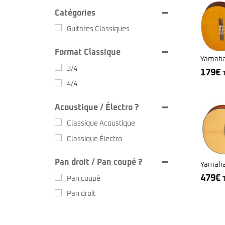
Sire Larry Carlton
Kremona
Catégories
Squier by Fender
Lag
Sterling by Music Man
Ovation
Guitares Classiques
Tokai
Sigma
Yamaha
Sire
Format Classique
Takamine
Yamaha 
Yamaha
3/4
179
€
4/4
Acoustique / Électro ?
Classique Acoustique
Classique Électro
Pan droit / Pan coupé ?
Yamaha
479
€
Pan coupé
Pan droit