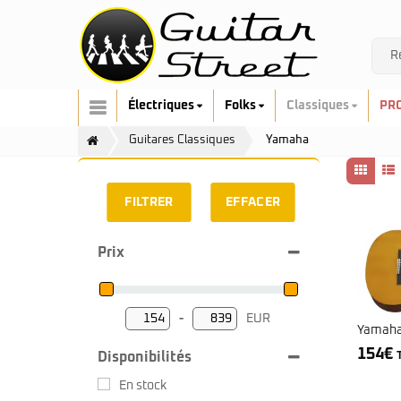
Électriques
Folks
Classiques
PR
Guitares Classiques
Yamaha
FILTRER
EFFACER
Prix
Cort
Art & Lutherie
Fender
Cort
G&L
Fender
-
EUR
Minimum Price
Maximum Price
Yamaha
Ibanez
Furch
154
€
Music Man
Gretsch
Disponibilités
Prodipe
Guild
En stock
Sandberg
Hofner