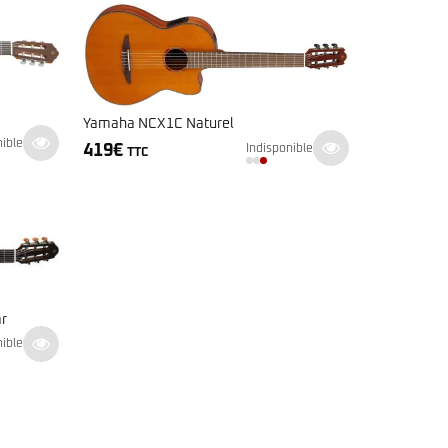
Yamaha NCX1C Naturel
nible
419
€
Indisponible
TTC
ar
nible