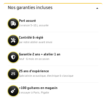
Nos garanties incluses
Port assuré
Livraison 5–10 j, assurée
Contrôlé & réglé
par notre atelier avant envoi
Garantie 2 ans + atelier 1 an
neuf · 6 mois en occasion
25 ans d’expérience
25
Spécialiste acoustique, électrique & classique
+100 guitares en magasin
à essayer à Paris, Pigalle