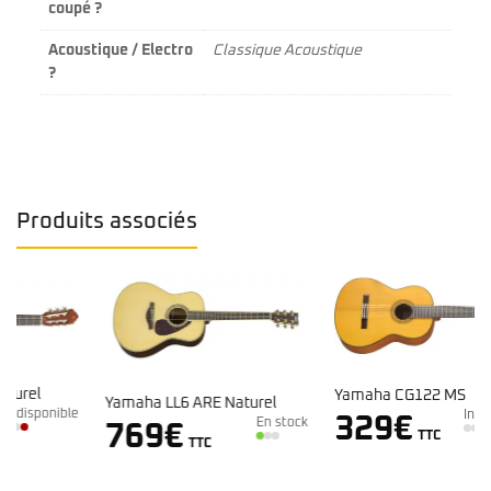
coupé ?
Acoustique / Electro
Classique Acoustique
?
Produits associés
Yamaha CG122 MS
Yamaha LL6 ARE Naturel
e
Indisponible
329
€
En stock
769
€
TTC
TTC