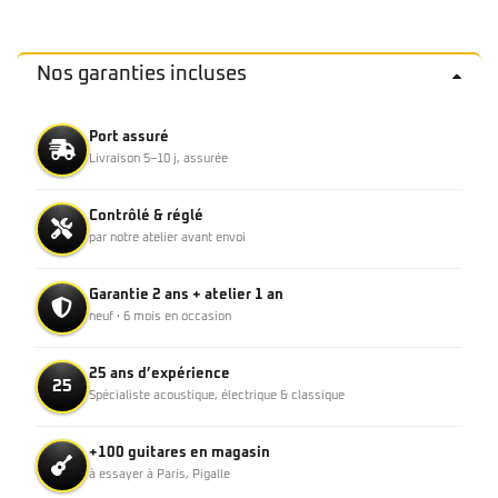
Nos garanties incluses
Port assuré
Livraison 5–10 j, assurée
Contrôlé & réglé
par notre atelier avant envoi
Garantie 2 ans + atelier 1 an
neuf · 6 mois en occasion
25 ans d’expérience
25
Spécialiste acoustique, électrique & classique
+100 guitares en magasin
à essayer à Paris, Pigalle