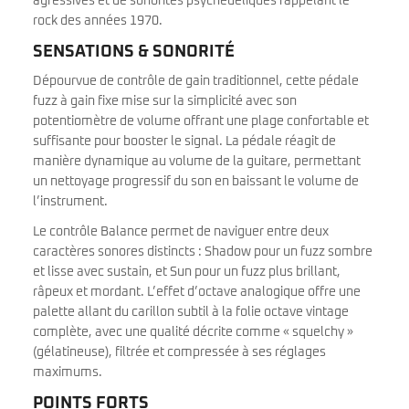
agressives et de sonorités psychédéliques rappelant le
rock des années 1970.
SENSATIONS & SONORITÉ
Dépourvue de contrôle de gain traditionnel, cette pédale
fuzz à gain fixe mise sur la simplicité avec son
potentiomètre de volume offrant une plage confortable et
suffisante pour booster le signal. La pédale réagit de
manière dynamique au volume de la guitare, permettant
un nettoyage progressif du son en baissant le volume de
l’instrument.
Le contrôle Balance permet de naviguer entre deux
caractères sonores distincts : Shadow pour un fuzz sombre
et lisse avec sustain, et Sun pour un fuzz plus brillant,
râpeux et mordant. L’effet d’octave analogique offre une
palette allant du carillon subtil à la folie octave vintage
complète, avec une qualité décrite comme « squelchy »
(gélatineuse), filtrée et compressée à ses réglages
maximums.
POINTS FORTS