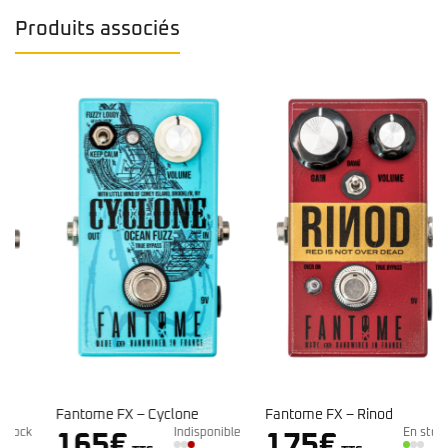
Produits associés
Fantome FX – Cyclone
Fantome FX – Rinod
k
Indisponible
En stock
165
€
175
€