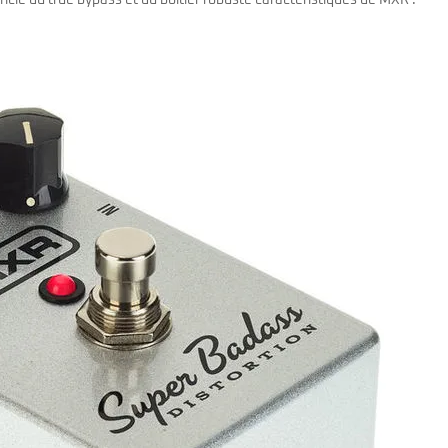
icie du true bypass et du boîtier robuste caractéristiques de MXR .