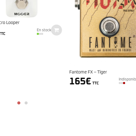
Electro Harmonix Nano Freeze
169
€
Indisponi
TTC
FX – Tiger
€
Indisponible
TTC