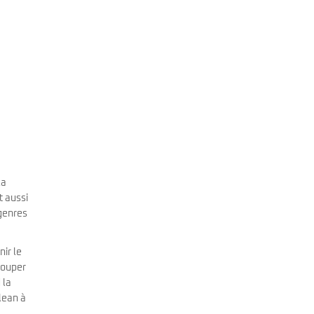
la
t aussi
 genres
nir le
couper
 la
lean à