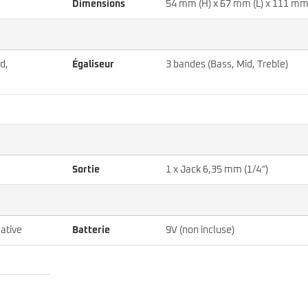
Dimensions
54 mm (H) x 67 mm (L) x 111 mm
d,
Égaliseur
3 bandes (Bass, Mid, Treble)
Sortie
1 x Jack 6,35 mm (1/4″)
ative
Batterie
9V (non incluse)