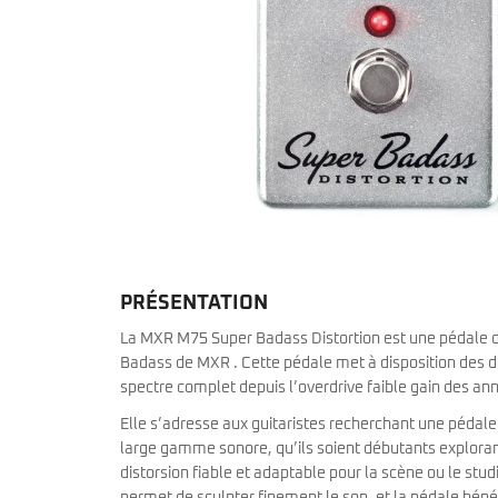
Sire Larry Carlton
Kremona
Squier by Fender
Lag
Sterling by Music Man
Ovation
Tokai
Sigma
Yamaha
Sire
Takamine
Yamaha
PRÉSENTATION
La MXR M75 Super Badass Distortion est une pédale d
Badass de MXR . Cette pédale met à disposition des d
spectre complet depuis l’overdrive faible gain des an
Elle s’adresse aux guitaristes recherchant une pédale
large gamme sonore, qu’ils soient débutants exploran
distorsion fiable et adaptable pour la scène ou le stud