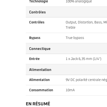
Technologie
100% analogique
Contrôles
Contrôles
Output, Distortion, Bass, Mi
Treble
Bypass
True bypass
Connectique
Entrée
1 x Jack 6,35 mm (1/4″)
Alimentation
Alimentation
9V DC polarité centrale nég
Consommation
10mA
EN RÉSUMÉ