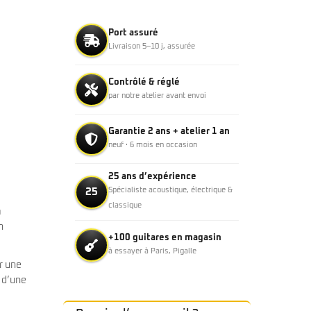
Port assuré
Livraison 5–10 j, assurée
Contrôlé & réglé
par notre atelier avant envoi
Garantie 2 ans + atelier 1 an
neuf · 6 mois en occasion
25 ans d’expérience
25
Spécialiste acoustique, électrique &
classique
m
n
+100 guitares en magasin
à essayer à Paris, Pigalle
r une
 d’une