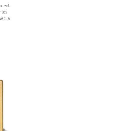
rement
 les
vec la