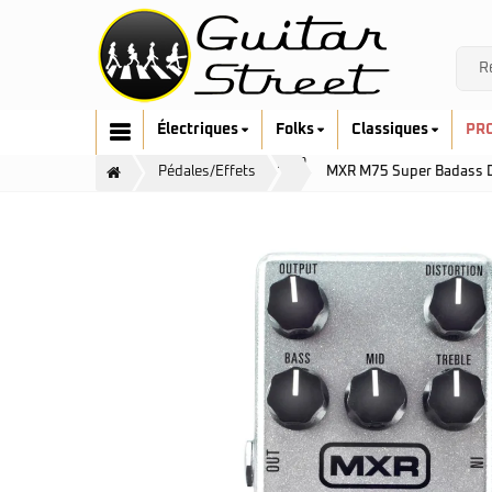
Électriques
Folks
Classiques
PR
MXR
Pédales/Effets
MXR M75 Super Badass D
Cort
Art & Lutherie
Fender
Cort
G&L
Fender
Ibanez
Furch
Music Man
Gretsch
Prodipe
Guild
Sandberg
Hofner