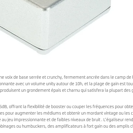
 une voix de base serrée et crunchy, fermement ancrée dans le camp de 
ionnante avec un volume unity autour de 10h, et la plage de gain est tou
n produisent un grondement épais et charnu qui satisfera la plupart des
5dB, offrant la flexibilité de booster ou couper les fréquences pour obte
 bandes pour augmenter les médiums et obtenir un mordant vintage ou les 
 au jeu impressionnante et de faibles niveaux de bruit . L’égaliseur rend
binages ou humbuckers, des amplificateurs à fort gain ou des amplis c