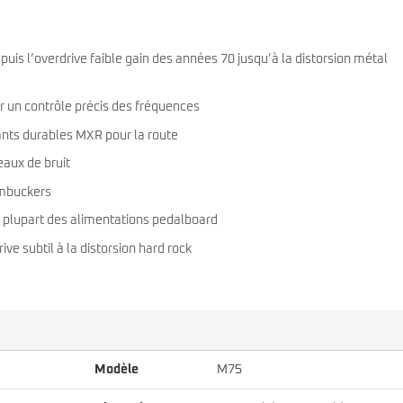
is l’overdrive faible gain des années 70 jusqu’à la distorsion métal
r un contrôle précis des fréquences
nts durables MXR pour la route
eaux de bruit
umbuckers
plupart des alimentations pedalboard
e subtil à la distorsion hard rock
Modèle
M75