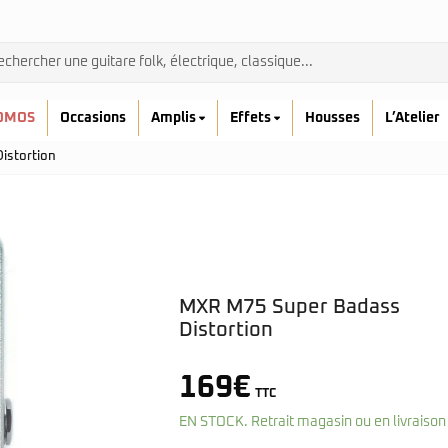
OMOS
Occasions
Amplis
Effets
Housses
L’Atelier
istortion
MXR M75 Super Badass
Admira
Distortion
Ibanez
Prodipe
kremona
169
€
TTC
Yamaha
EN STOCK. Retrait magasin ou en livraison