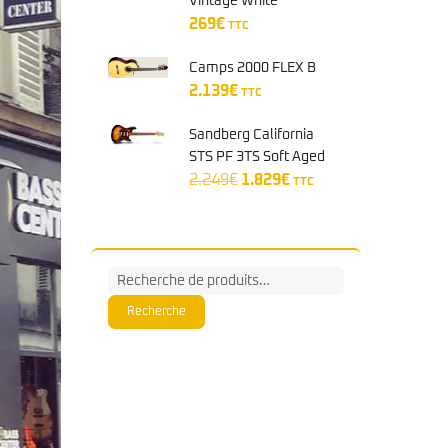
Vintage White
999€.
879€.
269
€
TTC
Camps 2000 FLEX B
2.139
€
TTC
Sandberg California
STS PF 3TS Soft Aged
Le
Le
2.249
€
1.829
€
TTC
prix
prix
initial
actuel
était :
est :
2.249€.
1.829€.
Recherche
pour :
Recherche