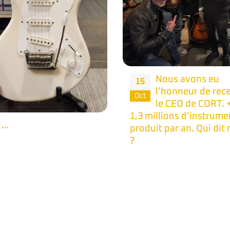
Nous avons eu
l’honneur de recevoir
le CEO de CORT. + de
illions d’instrument
Une petit occasi
15
it par an. Qui dit mieux
Made In Japan de
Oct
série Boxer de 40
d’âge. Dispo au shop et
notre site ;)