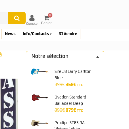
0
Panier
Compte
News
Info/Contacts
💶 Vendre
à
Notre sélection
Sire J3 Larry Carlton
Blue
Le
Le
399
€
368
€
TTC
prix
prix
initial
actuel
Ovation Standard
était :
est :
Balladeer Deep
399€.
368€.
Le
Le
Contour Cutaway
999
€
879
€
TTC
prix
prix
Cherry Burst 2771AX-
initial
actuel
CCB-G
Prodipe ST83 RA
était :
est :