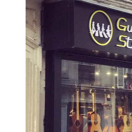
Sire Larry Carlton
Kremona
Squier by Fender
Lag
Sterling by Music Man
Ovation
Tokai
Sigma
Yamaha
Sire
Takamine
Yamaha