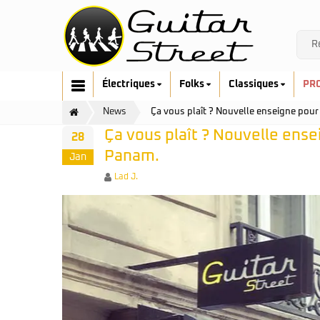
Électriques
Folks
Classiques
PR
News
Ça vous plaît ? Nouvelle enseigne pour
Ça vous plaît ? Nouvelle ense
28
Panam.
Jan
Author
Lad J.
Cort
Art & Lutherie
Fender
Cort
G&L
Fender
Ibanez
Furch
Music Man
Gretsch
Prodipe
Guild
Sandberg
Hofner