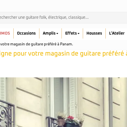
OMOS
Occasions
Amplis
Effets
Housses
L’Atelier
 votre magasin de guitare préféré à Panam.
igne pour votre magasin de guitare préféré 
Admira
Ibanez
Prodipe
kremona
Yamaha