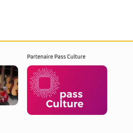
Modèle
autre 
légère
Révisé
Partenaire Pass Culture