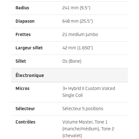
Radius
241 mm (9.5″)
Diapason
648 mm (25.5″)
Frettes
21 medium jumbo
Largeur sillet
42 mm (1.650″)
Sillet
Os (Bone)
Électronique
Micros
3× Hybrid II Custom Voiced
Single Coil
Sélecteur
Sélecteur 5 positions
Contrôles
Volume Master, Tone 1
(manche/médium), Tone 2
(chevalet)