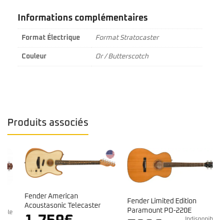
Informations complémentaires
Format Électrique
Format Stratocaster
Couleur
Or / Butterscotch
Produits associés
Fender American
Fender Limited Edition
Acoustasonic Telecaster
Paramount PO-220E
e
Ebony Naturel
Indisponible