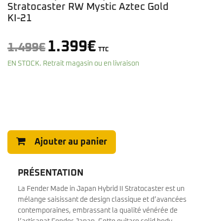
Stratocaster RW Mystic Aztec Gold
KI-21
Le
Le
1.399
€
1.499
€
TTC
prix
prix
EN STOCK. Retrait magasin ou en livraison
initial
actuel
était :
est :
1.499€.
1.399€.
Ajouter au panier
PRÉSENTATION
La Fender Made in Japan Hybrid II Stratocaster est un
mélange saisissant de design classique et d’avancées
contemporaines, embrassant la qualité vénérée de