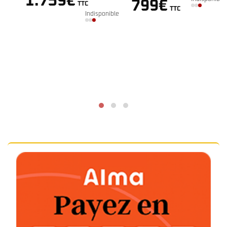
1.759
€
Orchestra Cèdre
799
€
TTC
TTC
Indisponible