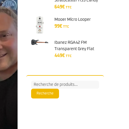
Stratocaster HSS Candy
Cola
649
€
TTC
Mooer Micro Looper
99
€
TTC
Ibanez RGA42 FM
Transparent Grey Flat
449
€
TTC
Recherche
pour :
Recherche