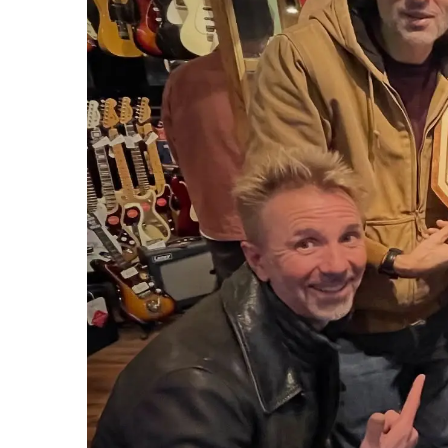
Sire Larry Carlton
Kremona
Squier by Fender
Lag
Sterling by Music Man
Ovation
Tokai
Sigma
Yamaha
Sire
Takamine
Yamaha