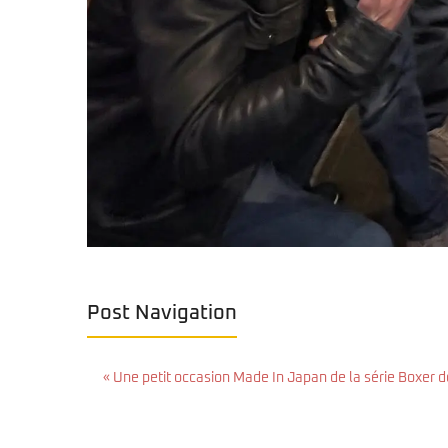
Post Navigation
« Une petit occasion Made In Japan de la série Boxer de