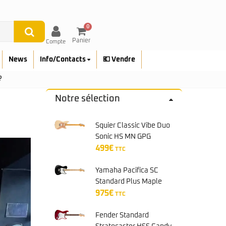
0
Panier
Compte
News
Info/Contacts
💶 Vendre
?
Notre sélection
Squier Classic Vibe Duo
Sonic HS MN GPG
Desert Sand
499
€
TTC
Yamaha Pacifica SC
Standard Plus Maple
Black Metallic
975
€
TTC
Fender Standard