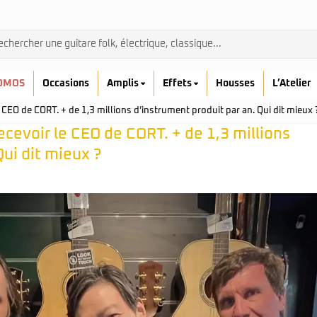
OMOS
Occasions
Amplis
Effets
Housses
L’Atelier
CEO de CORT. + de 1,3 millions d’instrument produit par an. Qui dit mieux 
cevoir le CEO de CORT. + de 1,3 millions
Qui dit mieux ?
Admira
Ibanez
Prodipe
kremona
Yamaha