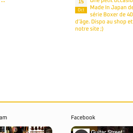
Une petit occasion
Belle Occasion –
14
Made In Japan de la
Takamine EN10C
Oct
série Boxer de 40 ans
Fabrication Japo
. Dispo au shop et sur
. Disponible à l’essais 
site ;)
magasin et en comma
sur notre site.