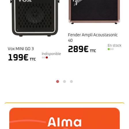
Fender Ampli Acoustasonic
40
En stock
289
€
Vox MINI GO 3
TTC
Indisponible
199
€
e
TTC