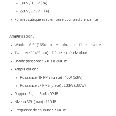
100V / 120V (2A)
220V / 240V : (1A)
Forme : cubique avec embase pour pied d’enceinte
Amplification :
Woofer :
6.5″ (165mm) – Membrane en fibre de verre
Tweeter : 1″ (25mm) – Dôme en néodymium
Bande passante : 50Hz à 20KHz
Amplification :
Puissance HF RMS (crête) : 40W (60W)
Puissance LF RMS (crête) : 100W (180W)
Rapport Signal Bruit : 92dB
Niveau SPL (max) : 110dB
Fréquence de coupure : 2.6KHz