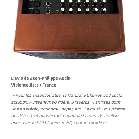
_______________
L’avis de Jean-Philippe Audin
Violoncelliste • France
»
Pour les violoncellistes, le Natural 6 Cherrywood est la
solution. Puissant mais fidèle, 8 reverbs, 4 entrées dont
une en stéréo, pour ordi, looper, etc.. Le must: un système
qui détecte et annule tout départ de Larsen. Je l’utilise
avec avec le CL21 Lanen en HF, confort torride !
«