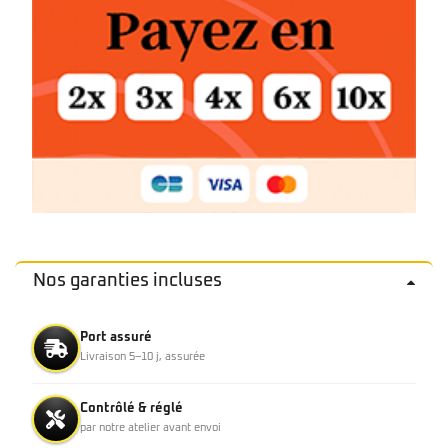
Nos garanties incluses
Port assuré
Livraison 5–10 j, assurée
Contrôlé & réglé
par notre atelier avant envoi