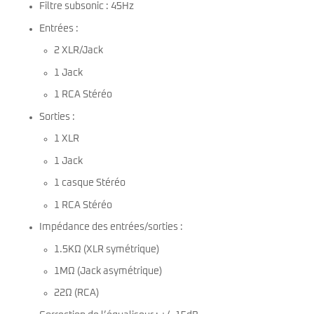
Filtre subsonic : 45Hz
Entrées :
2 XLR/Jack
1 Jack
1 RCA Stéréo
Sorties :
1 XLR
1 Jack
1 casque Stéréo
1 RCA Stéréo
Impédance des entrées/sorties :
1.5KΩ (XLR symétrique)
1MΩ (Jack asymétrique)
22Ω (RCA)