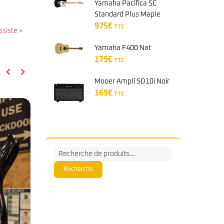
Yamaha Pacifica SC
Standard Plus Maple
Black Metallic
975
€
TTC
siste »
Yamaha F400 Nat
179
€
TTC
Mooer Ampli SD10i Noir
169
€
TTC
Recherche
pour :
Recherche