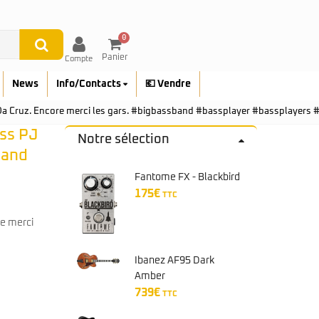
0
Panier
Compte
News
Info/Contacts
💶 Vendre
é Da Cruz. Encore merci les gars. #bigbassband #bassplayer #bassplayers
ass PJ
Notre sélection
band
Fantome FX - Blackbird
175
€
TTC
Ibanez AF95 Dark
Amber
739
€
TTC