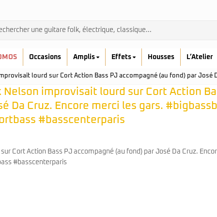
OMOS
Occasions
Amplis
Effets
Housses
L’Atelier
 improvisait lourd sur Cort Action Bass PJ accompagné (au fond) par Jos
k Nelson improvisait lourd sur Cort Action B
é Da Cruz. Encore merci les gars. #bigbass
ortbass #basscenterparis
Admira
Ibanez
Prodipe
kremona
Yamaha