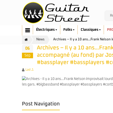
Électriques
Folks
Classiques
PR
News
Archives – Il y a 10 ans…Frank Nelson
Archives – Il y a 10 ans…Fran
06
accompagné (au fond) par Jos
Sep
#bassplayer #bassplayers #c
Author
Lad J.
Cort
Art & Lutherie
Fender
Cort
G&L
Fender
Ibanez
Furch
Music Man
Gretsch
Post Navigation
Prodipe
Guild
Sandberg
Hofner