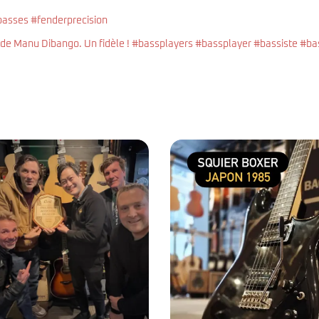
basses #fenderprecision
 Manu Dibango. Un fidèle ! #bassplayers #bassplayer #bassiste #bas