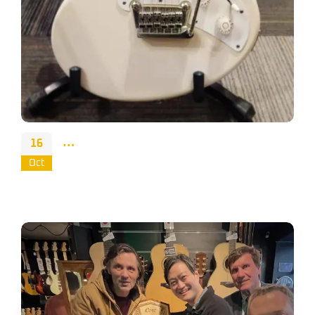
…
16
Oct