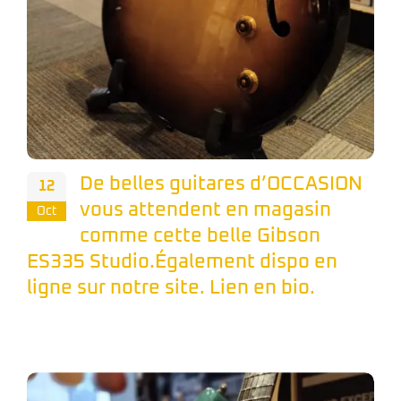
De belles guitares d’OCCASION
12
vous attendent en magasin
Oct
comme cette belle Gibson
ES335 Studio.Également dispo en
ligne sur notre site. Lien en bio.