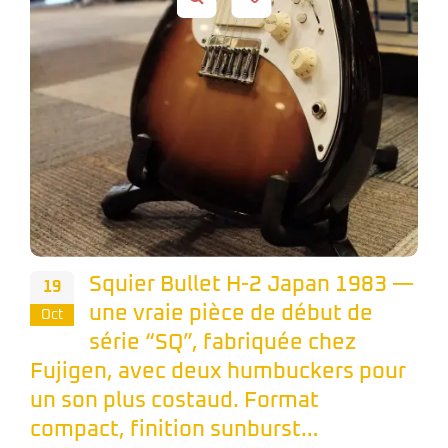
Squier Bullet H-2 Japan 1983 —
19
une vraie pièce de début de
Oct
série “SQ”, fabriquée chez
Fujigen, avec deux humbuckers pour
un son plus costaud. Format
compact, finition sunburst…