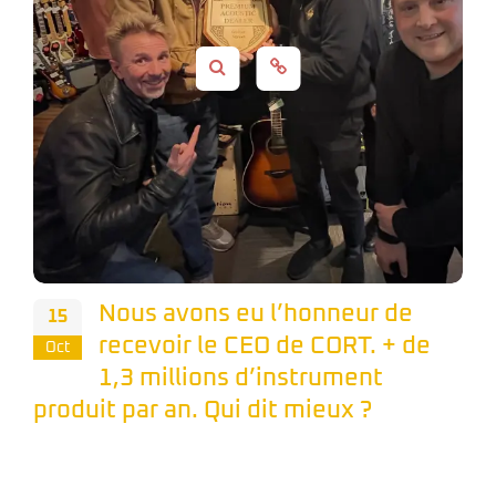
Nous avons eu l’honneur de
15
recevoir le CEO de CORT. + de
Oct
1,3 millions d’instrument
produit par an. Qui dit mieux ?