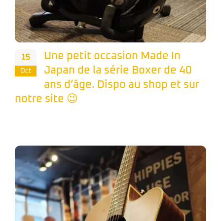
Une petit occasion Made In
15
Japan de la série Boxer de 40
Oct
ans d’âge. Dispo au shop et sur
notre site 😉