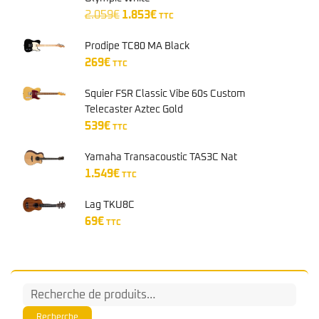
Yamaha Transacoustic TAS3C Nat
1.549
€
TTC
Lag TKU8C
69
€
TTC
Recherche
pour :
Recherche