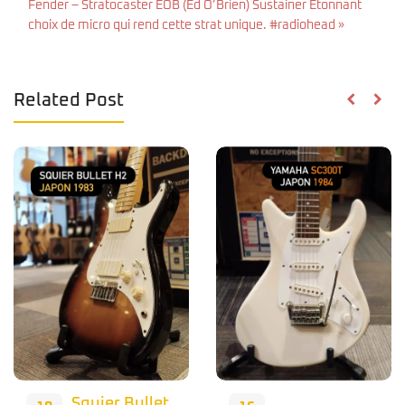
Fender – Stratocaster EOB (Ed O’Brien) Sustainer️ Étonnant
choix de micro qui rend cette strat unique. #radiohead »
Related Post
Nous avons
15
eu l’honneur
Oct
de recevoir le
…