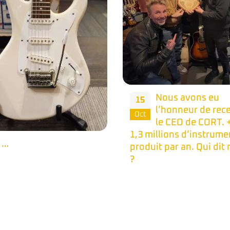
Nous avons eu
l’honneur de recevoir
le CEO de CORT. + de
illions d’instrument
Une petit occasi
15
it par an. Qui dit mieux
Made In Japan de
Oct
série Boxer de 40
d’âge. Dispo au shop et
notre site ;)