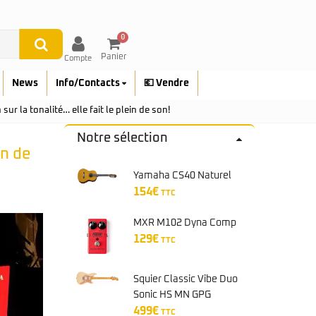
0
Panier
Compte
News
Info/Contacts
💶 Vendre
r la tonalité… elle fait le plein de son!
Notre sélection
in de
Yamaha CS40 Naturel
154
€
TTC
MXR M102 Dyna Comp
129
€
TTC
Squier Classic Vibe Duo
Sonic HS MN GPG
Desert Sand
499
€
TTC