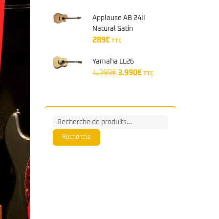
Applause AB 24II
Natural Satin
289
€
TTC
Yamaha LL26
Le
Le
4.399
€
3.990
€
TTC
prix
prix
initial
actuel
était :
est :
4.399€.
3.990€.
Recherche
pour :
Recherche