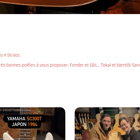
 II Strato.
s bonnes poêles à vous proposer. Fender et G&L , Tokai et bientôt San