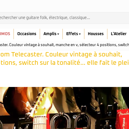
OMOS
Occasions
Amplis
Effets
Housses
L’Atelier
er. Couleur vintage à souhait, manche en v, sélecteur 4 positions, switch su
om Telecaster. Couleur vintage à souhait,
ions, switch sur la tonalité… elle fait le ple
Admira
Ibanez
Prodipe
kremona
Yamaha