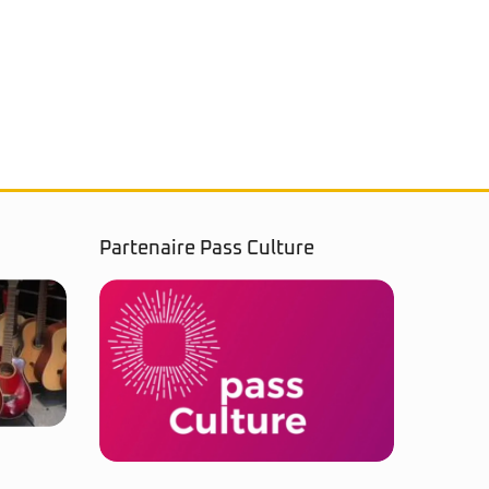
micr
Révis
Modèle
autre 
légère
Révisé
Partenaire Pass Culture