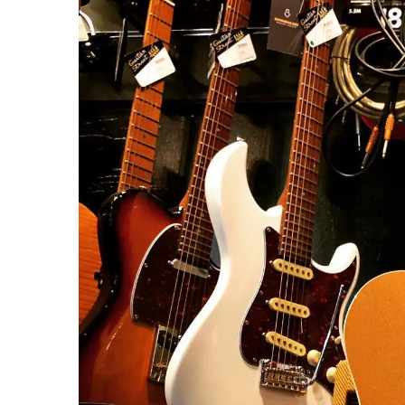
Sire Larry Carlton
Kremona
Squier by Fender
Lag
Sterling by Music Man
Ovation
Tokai
Sigma
Yamaha
Sire
Takamine
Yamaha