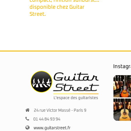
urst…
Instag
24 rue Victor Massé - Paris 9