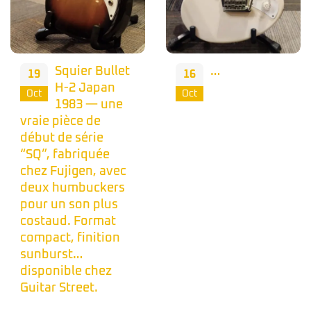
Nous avons
15
eu l’honneur
Oct
de recevoir le
…
16
CEO de CORT. + de
1,3 millions
Oct
d’instrument
produit par an. Qui
dit mieux ?
Notre sélection
Ibanez AZ2204NW Dark Tide Blue
2.199
€
TTC
Yamaha LS6 ARE Brown Sunburst
769
€
TTC