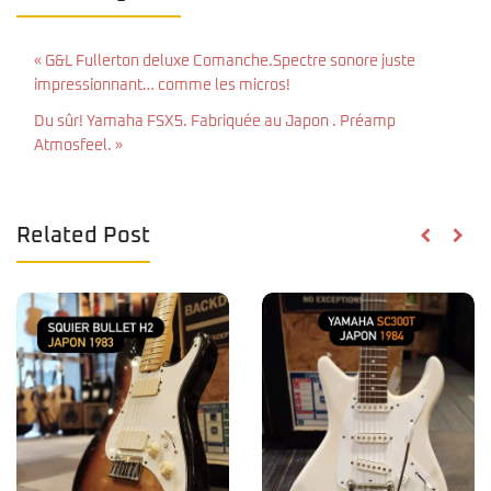
« G&L Fullerton deluxe Comanche.Spectre sonore juste
impressionnant… comme les micros!
Du sûr! Yamaha FSX5. Fabriquée au Japon . Préamp
Atmosfeel. »
Related Post