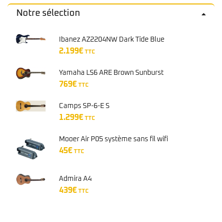
Camps SP-6-E S
1.299
€
TTC
Mooer Air P05 système sans fil wifi
45
€
TTC
Admira A4
439
€
TTC
Recherche
pour :
Recherche