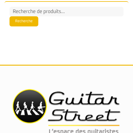
24 rue Victor Massé - Paris 9
01 44 84 93 94
www.guitarstreet.fr
Ouvert du mardi au samedi de 10h30 à 13h et 14h30 à 19h
Instagram