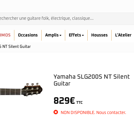
OMOS
Occasions
Amplis
Effets
Housses
L’Atelier
NT Silent Guitar
Yamaha SLG200S NT Silent
Guitar
Admira
829
€
Ibanez
TTC
Prodipe
kremona
NON DISPONIBLE. Nous contacter.
Yamaha