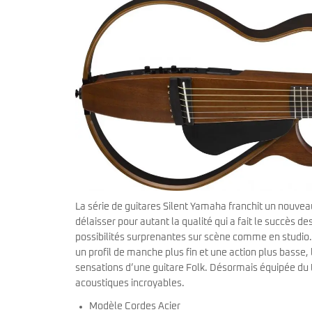
Sire Larry Carlton
Kremona
Squier by Fender
Lag
Sterling by Music Man
Ovation
Tokai
Sigma
Yamaha
Sire
Takamine
Yamaha
La série de guitares Silent Yamaha franchit un nouv
délaisser pour autant la qualité qui a fait le succès d
possibilités surprenantes sur scène comme en studio. 
un profil de manche plus fin et une action plus basse,
sensations d’une guitare Folk. Désormais équipée d
acoustiques incroyables.
Modèle Cordes Acier