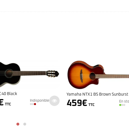
Yamaha NTX1 BS Brown Sunburst
Yamaha NCX1C Naturel
459
€
419
€
En stock
TTC
TTC