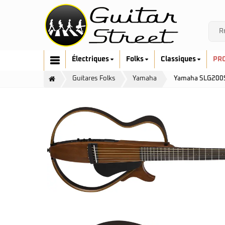
Électriques
Folks
Classiques
PR
Guitares Folks
Yamaha
Yamaha SLG200S 
Cort
Art & Lutherie
Fender
Cort
G&L
Fender
Ibanez
Furch
Music Man
Gretsch
Prodipe
Guild
Sandberg
Hofner