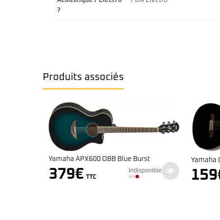
Acoustique / Electro
Folk Électro
?
Produits associés
Blue Burst
Yamaha C40 Black
159
€
Indisponible
Indisponible
TTC