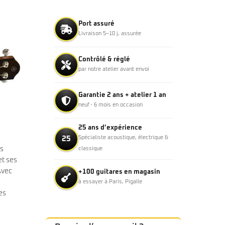
Port assuré
Livraison 5–10 j, assurée
Contrôlé & réglé
par notre atelier avant envoi
Garantie 2 ans + atelier 1 an
neuf · 6 mois en occasion
25 ans d’expérience
25
Spécialiste acoustique, électrique &
ns
classique
et ses
Avec
+100 guitares en magasin
à essayer à Paris, Pigalle
es