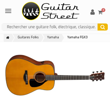
0
Menu
Guitares Folks
Yamaha
Yamaha FGX3