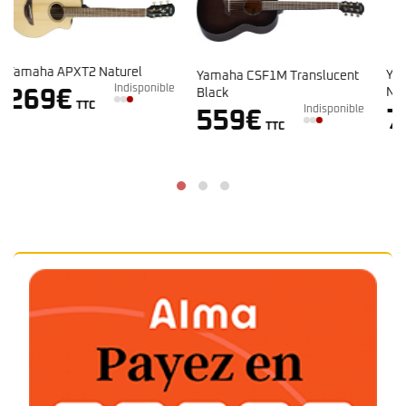
Yamaha CSF3M VN Vintage
Yamaha CSF1M Translucent
ble
Naturel
Black
En stock
Indisponible
749
€
559
€
TTC
TTC