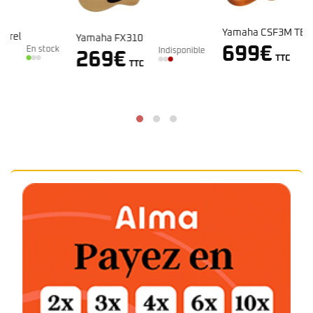
Yamaha CSF3M TBS
Yamaha FX310
Indisponible
699
€
k
Indisponible
269
€
TTC
TTC