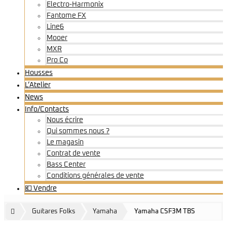
Electro-Harmonix
Fantome FX
Line6
Mooer
MXR
Pro Co
Housses
L’Atelier
News
Info/Contacts
Nous écrire
Qui sommes nous ?
Le magasin
Contrat de vente
Bass Center
Conditions générales de vente
💶 Vendre
Guitares Folks
Yamaha
Yamaha CSF3M TBS