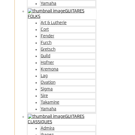
Yamaha
GUITARES
FOLKS
Art & Lutherie
Cort
Fender
Furch
Gretsch
Guild
Hofner
Kremona
Lag
Ovation
Sigma
Sire
Takamine
Yamaha
GUITARES
CLASSIQUES
Admira