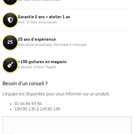
par notre atelier avant envoi
Garantie 2 ans + atelier 1 an
neuf · 6 mois en occasion
25 ans d’expérience
25
Spécialiste acoustique, électrique & classique
+100 guitares en magasin
à essayer à Paris, Pigalle
Besoin d’un conseil ?
L'équipe est disponible pour vous informer sur un produit.
01 44 84 93 94
10H30-13h à 14h30-19h