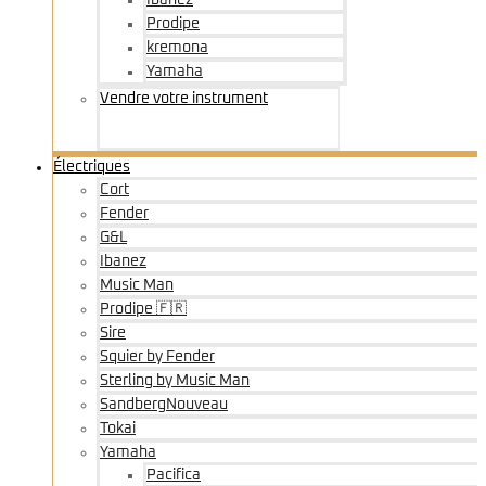
Ibanez
Prodipe
kremona
Yamaha
Vendre votre instrument
Électriques
Cort
Fender
G&L
Ibanez
Music Man
Prodipe 🇫🇷
Sire
Squier by Fender
Sterling by Music Man
Sandberg
Nouveau
Tokai
Yamaha
Pacifica