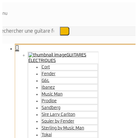
enu
GUITARES
ÉLECTRIQUES
Cort
Fender
G&L
Ibanez
Music Man
Prodipe
Sandberg
Sire Larry Carlton
Squier by Fender
Sterling by Music Man
Tokai