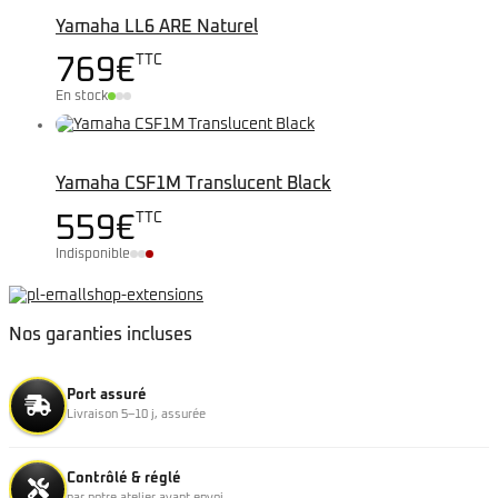
Yamaha LL6 ARE Naturel
TTC
769
€
En stock
Yamaha CSF1M Translucent Black
TTC
559
€
Indisponible
Nos garanties incluses
Port assuré
Livraison 5–10 j, assurée
Contrôlé & réglé