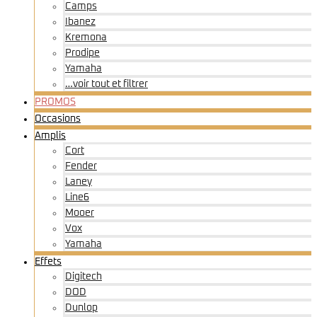
Camps
Ibanez
Kremona
Prodipe
Yamaha
…voir tout et filtrer
PROMOS
Occasions
Amplis
Cort
Fender
Laney
Line6
Mooer
Vox
Yamaha
Effets
Digitech
DOD
Dunlop