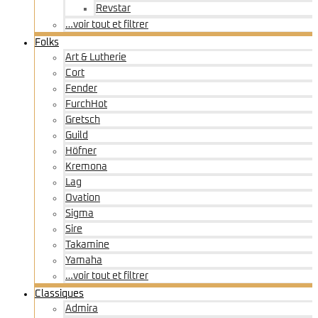
Revstar
…voir tout et filtrer
Folks
Art & Lutherie
Cort
Fender
Furch
Hot
Gretsch
Guild
Höfner
Kremona
Lag
Ovation
Sigma
Sire
Takamine
Yamaha
…voir tout et filtrer
Classiques
Admira