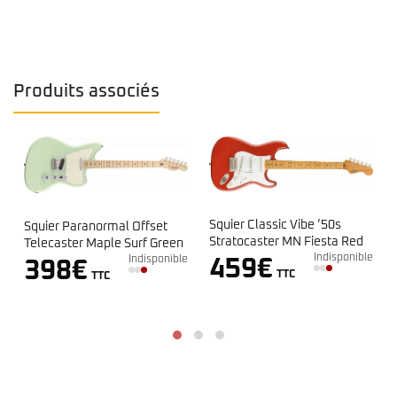
Produits associés
Squier Bullet Telecaste
Squier Classic Vibe ’50s
 Offset
Black
Stratocaster MN Fiesta Red
Surf Green
Indis
Indisponible
Indisponible
179
€
459
€
TTC
TTC