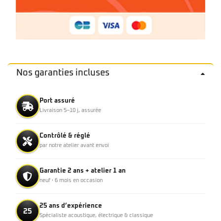
Nos garanties incluses
Port assuré
Livraison 5–10 j, assurée
Contrôlé & réglé
par notre atelier avant envoi
Garantie 2 ans + atelier 1 an
neuf · 6 mois en occasion
25 ans d’expérience
25
Spécialiste acoustique, électrique & classique