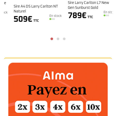
Sire Larry Carlton L7 New
Sire A4 DS Larry Carlton NT
Gen Sunburst Gold
Naturel
En stock
k
789
€
En stock
509
€
TTC
TTC