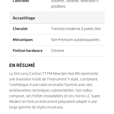
Contrôles
Volume, Tonalité, sélecteur 5
positions
Accastillage
Chevalet
Tremolo moderne 2 points Sire
Mécaniques
Sire Premium autobloquantes
Finition hardware
Chrome
EN RÉSUMÉ
La Sire Larry Carlton T7 FM New Gen Nat RN représente
une évolution mûrie de l’instrument T-style, combinant
l’esthétique d’une table en érable flammé avec des
améliorations techniques substantielles. Son radius
composé, ses frettes inoxydables et ses micros LC Super
Modern en font un instrument polyvalent adapté à une
large gamme de styles musicaux.