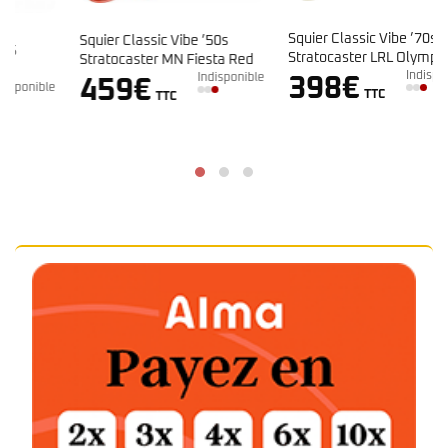
Squier Classic Vibe ’70s
Squier Classic Vibe ’50s
Stratocaster LRL Olympic
Stratocaster MN Fiesta Red
White
Indisponible
Indisponible
398
€
459
€
e
TTC
TTC