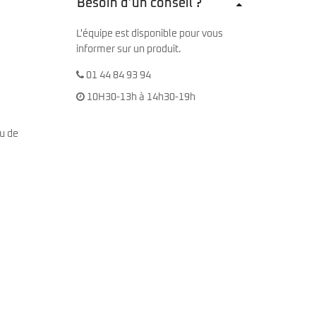
Besoin d’un conseil ?
L'équipe est disponible pour vous
informer sur un produit.
01 44 84 93 94
10H30-13h à 14h30-19h
au de