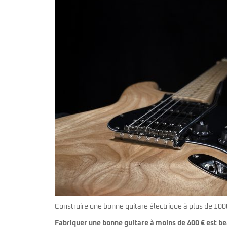
Sire Larry Carlton
Kremona
Squier by Fender
Lag
Sterling by Music Man
Ovation
Tokai
Sigma
Yamaha
Sire
Takamine
Yamaha
Construire une bonne guitare électrique à plus de 100
Fabriquer une bonne guitare à moins de 400 € est b