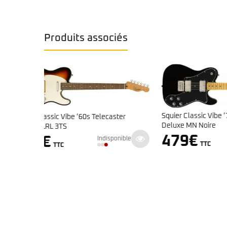
Produits associés
Squier Classic Vibe ’70s Telecaster
Squier Af
aster
Deluxe MN Noire
269
479
€
Indisponible
ponible
TTC