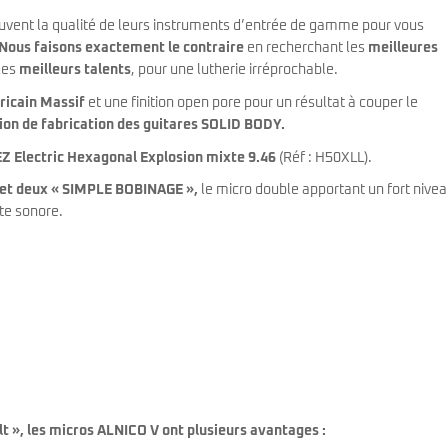
vent la qualité de leurs instruments d’entrée de gamme pour vous
Nous faisons
exactement le contraire
en recherchant les
meilleures
les
meilleurs talents
, pour une lutherie irréprochable.
icain Massif
et une finition open pore pour un résultat à couper le
ition de fabrication des guitares SOLID BODY
.
 Electric Hexagonal Explosion mixte 9.46
(Réf : H50XLL).
 et deux « SIMPLE BOBINAGE »,
le micro double apportant un fort nive
ite sonore.
t », les micros ALNICO V ont plusieurs avantages :