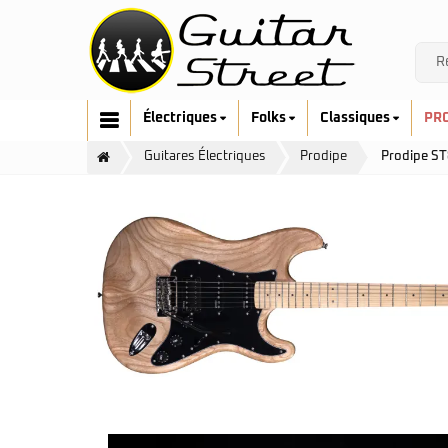
Électriques
Folks
Classiques
PR
Guitares Électriques
Prodipe
Prodipe S
Cort
Art & Lutherie
Fender
Cort
G&L
Fender
Ibanez
Furch
Music Man
Gretsch
Prodipe
Guild
Sandberg
Hofner