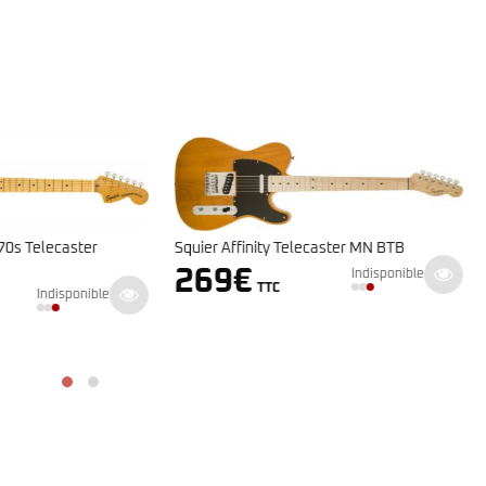
Squier Affinity Stratocaster LRL B
finity Telecaster MN BTB
Sunburst
€
Indisponible
TTC
249
€
Indisponi
TTC