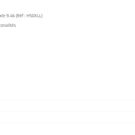
te 9.46 (Réf : H50XLL)
tonalités