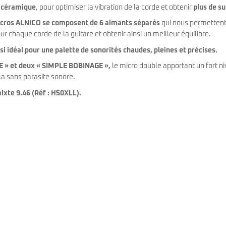
 céramique
, pour optimiser la vibration de la corde et obtenir
plus de su
icros ALNICO se composent de 6 aimants séparés
qui nous permettent
our chaque corde de la guitare et obtenir ainsi un meilleur équilibre.
si idéal pour une palette de sonorités chaudes, pleines et précises.
E » et deux « SIMPLE BOBINAGE »,
le micro double apportant un fort n
ela sans parasite sonore.
ixte 9.46 (Réf : H50XLL).