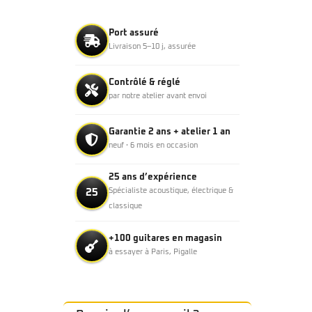
Port assuré
Livraison 5–10 j, assurée
Contrôlé & réglé
par notre atelier avant envoi
Garantie 2 ans + atelier 1 an
neuf · 6 mois en occasion
25 ans d’expérience
25
Spécialiste acoustique, électrique &
classique
+100 guitares en magasin
à essayer à Paris, Pigalle