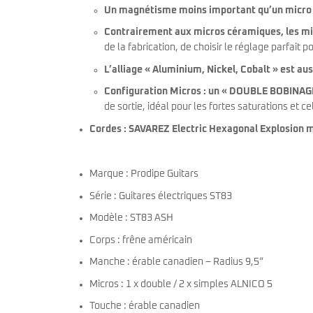
Un magnétisme moins important qu’un micro
Contrairement aux micros céramiques, les m
de la fabrication, de choisir le réglage parfait p
L’alliage « Aluminium, Nickel, Cobalt » est aus
Configuration Micros : un « DOUBLE BOBINAG
de sortie, idéal pour les fortes saturations et c
Cordes : SAVAREZ Electric Hexagonal Explosion m
Marque : Prodipe Guitars
Série : Guitares électriques ST83
Modèle : ST83 ASH
Corps : frêne américain
Manche : érable canadien – Radius 9,5“
Micros : 1 x double / 2 x simples ALNICO 5
Touche : érable canadien