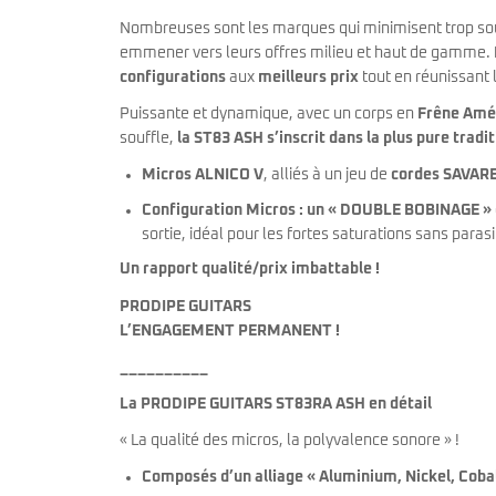
Nombreuses sont les marques qui minimisent trop sou
emmener vers leurs offres milieu et haut de gamme.
configurations
aux
meilleurs prix
tout en réunissant 
Puissante et dynamique, avec un corps en
Frêne Amér
souffle,
la
ST83 ASH
s’inscrit dans la plus pure trad
Micros ALNICO V
, alliés à un jeu de
cordes SAVAREZ
Configuration Micros : un « DOUBLE BOBINAGE »
sortie, idéal pour les fortes saturations sans paras
Un rapport qualité/prix imbattable !
PRODIPE GUITARS
L’ENGAGEMENT PERMANENT !
__________
La PRODIPE GUITARS ST83RA ASH en détail
« La qualité des micros, la polyvalence sonore » !
Composés d’un alliage « Aluminium, Nickel, Cobal