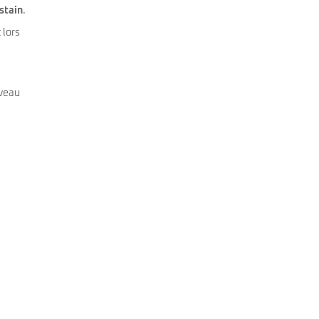
stain
.
 lors
iveau