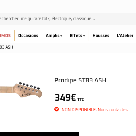
OMOS
Occasions
Amplis
Effets
Housses
L’Atelier
T83 ASH
Prodipe ST83 ASH
Admira
349
€
TTC
Ibanez
Prodipe
NON DISPONIBLE. Nous contacter.
kremona
Yamaha