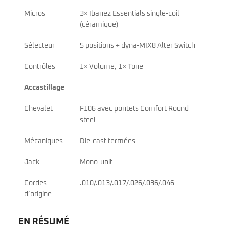
Micros
3× Ibanez Essentials single-coil
(céramique)
Sélecteur
5 positions + dyna-MIX8 Alter Switch
Contrôles
1× Volume, 1× Tone
Accastillage
Chevalet
F106 avec pontets Comfort Round
steel
Mécaniques
Die-cast fermées
Jack
Mono-unit
Cordes
.010/.013/.017/.026/.036/.046
d’origine
EN RÉSUMÉ