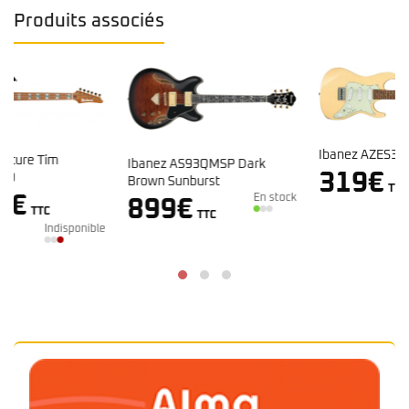
Produits associés
Ibanez AZES31 Ivory
Ibanez AS93QMSP Dark
Indisponible
319
€
Brown Sunburst
TTC
En stock
899
€
TTC
e