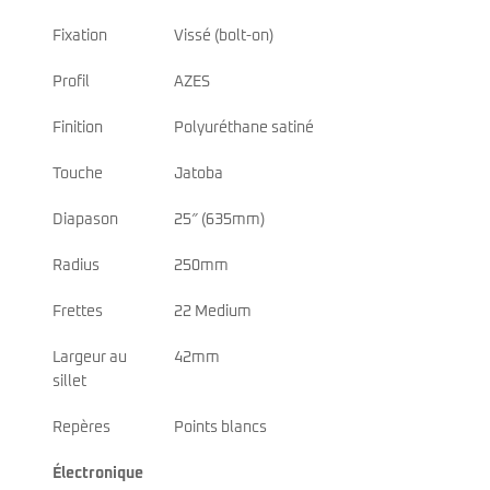
Fixation
Vissé (bolt-on)
Profil
AZES
Finition
Polyuréthane satiné
Touche
Jatoba
Diapason
25″ (635mm)
Radius
250mm
Frettes
22 Medium
Largeur au
42mm
sillet
Repères
Points blancs
Électronique