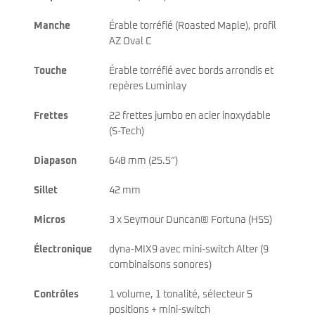
Manche
Érable torréfié (Roasted Maple), profil
AZ Oval C
Touche
Érable torréfié avec bords arrondis et
repères Luminlay
Frettes
22 frettes jumbo en acier inoxydable
(S-Tech)
Diapason
648 mm (25.5″)
Sillet
42 mm
Micros
3 x Seymour Duncan® Fortuna (HSS)
Électronique
dyna-MIX9 avec mini-switch Alter (9
combinaisons sonores)
Contrôles
1 volume, 1 tonalité, sélecteur 5
positions + mini-switch