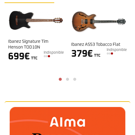
Ibanez Signature Tim
Ibanez AS53 Tobacco Flat
Henson TOD10N
Indisponible
379
€
Indisponible
699
€
TTC
TTC
e