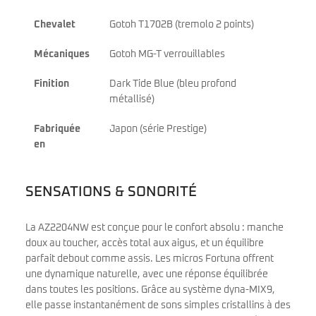
Chevalet
Gotoh T1702B (tremolo 2 points)
Mécaniques
Gotoh MG-T verrouillables
Finition
Dark Tide Blue (bleu profond
métallisé)
Fabriquée
Japon (série Prestige)
en
SENSATIONS & SONORITÉ
La AZ2204NW est conçue pour le confort absolu : manche
doux au toucher, accès total aux aigus, et un équilibre
parfait debout comme assis. Les micros Fortuna offrent
une dynamique naturelle, avec une réponse équilibrée
dans toutes les positions. Grâce au système dyna-MIX9,
elle passe instantanément de sons simples cristallins à des