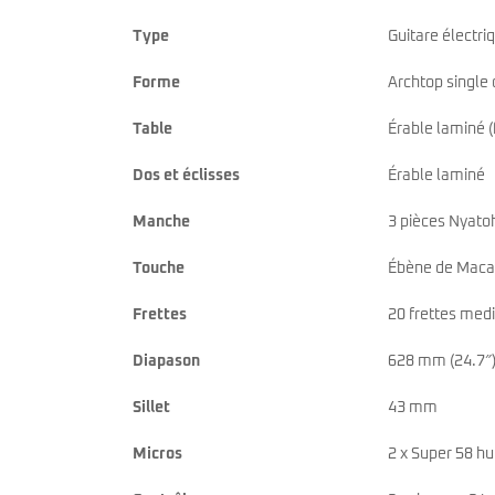
Type
Guitare électri
Forme
Archtop single
Table
Érable laminé 
Dos et éclisses
Érable laminé
Manche
3 pièces Nyatoh
Touche
Ébène de Maca
Frettes
20 frettes me
Diapason
628 mm (24.7″
Sillet
43 mm
Micros
2 x Super 58 h