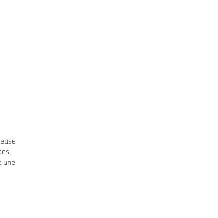
creuse
 des
e une