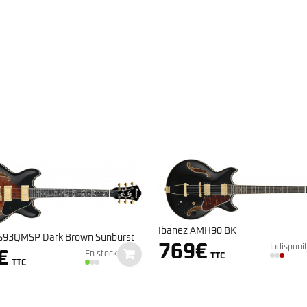
Ibanez RG421 HPAH Blue Wave Bl
AMH90 BK
949
€
€
Indisponi
Indisponible
TTC
TTC