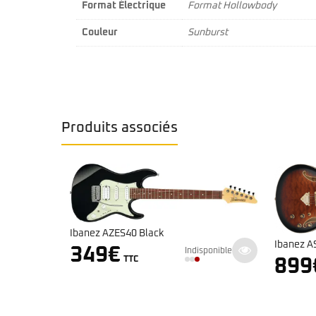
Format Électrique
Format Hollowbody
Couleur
Sunburst
Produits associés
Ibanez 
Ibanez AS93QMSP Dark Brown Sunburst
ponible
769
899
€
En stock
TTC