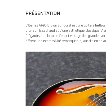
Sire Larry Carlton
Kremona
Squier by Fender
Lag
Sterling by Music Man
Ovation
PRÉSENTATION
Tokai
Sigma
Yamaha
Sire
L’Ibanez AF95 Brown Sunburst est une guitare
hollow
Takamine
d’un son jazz chaud et d’une esthétique classique. Ave
Yamaha
élégante, elle incarne l’esprit vintage des grandes a
offrent une expressivité remarquable, aussi bien en a