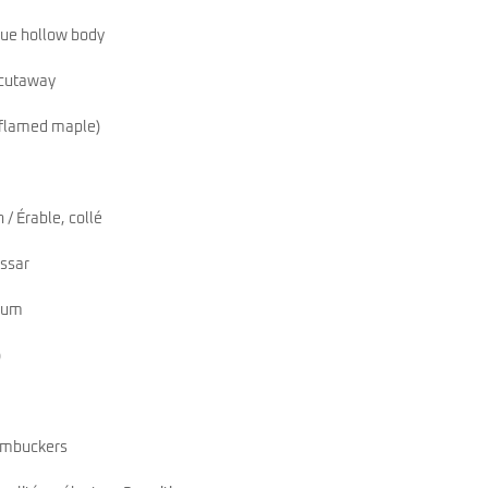
que hollow body
 cutaway
(flamed maple)
 / Érable, collé
ssar
dium
)
umbuckers