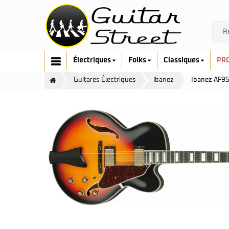
Électriques
Folks
Classiques
PR
Guitares Électriques
Ibanez
Ibanez AF9
Cort
Art & Lutherie
Fender
Cort
G&L
Fender
Ibanez
Furch
Music Man
Gretsch
Prodipe
Guild
Sandberg
Hofner