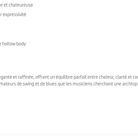
he et chaleureuse
r expressivité
zz hollow body
nte et raffinée, offrant un équilibre parfait entre chaleur, clarté et co
s amateurs de swing et de blues que les musiciens cherchant une archtop