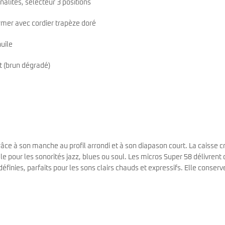
nalités, sélecteur 3 positions
rmer avec cordier trapèze doré
uile
 (brun dégradé)
grâce à son manche au profil arrondi et à son diapason court. La caisse 
e pour les sonorités jazz, blues ou soul. Les micros Super 58 délivrent
finies, parfaits pour les sons clairs chauds et expressifs. Elle conserv