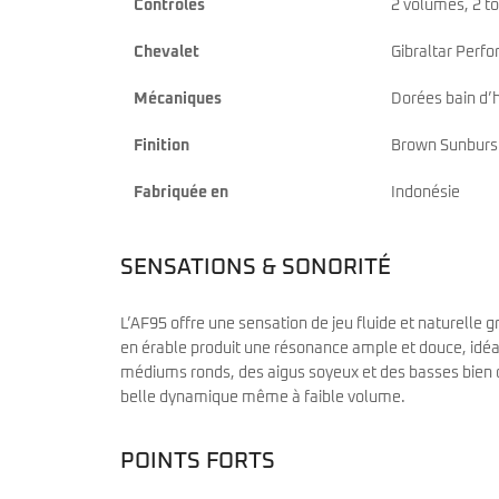
Contrôles
2 volumes, 2 to
Chevalet
Gibraltar Perfo
Mécaniques
Dorées bain d’h
Finition
Brown Sunburst
Fabriquée en
Indonésie
SENSATIONS & SONORITÉ
L’AF95 offre une sensation de jeu fluide et naturelle 
en érable produit une résonance ample et douce, idéal
médiums ronds, des aigus soyeux et des basses bien dé
belle dynamique même à faible volume.
POINTS FORTS