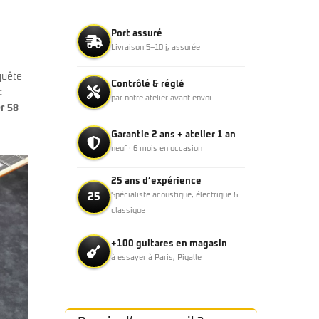
Port assuré
Livraison 5–10 j, assurée
quête
Contrôlé & réglé
t
par notre atelier avant envoi
r 58
Garantie 2 ans + atelier 1 an
neuf · 6 mois en occasion
25 ans d’expérience
25
Spécialiste acoustique, électrique &
classique
+100 guitares en magasin
à essayer à Paris, Pigalle