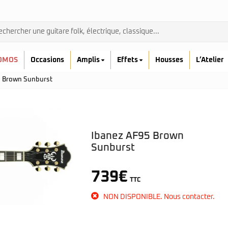
OMOS
Occasions
Amplis
Effets
Housses
L’Atelier
5 Brown Sunburst
Ibanez AF95 Brown
Sunburst
Admira
Ibanez
739
€
Prodipe
TTC
kremona
NON DISPONIBLE. Nous contacter.
Yamaha