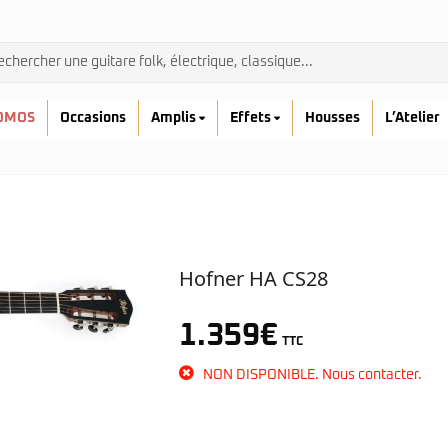
OMOS
Occasions
Amplis
Effets
Housses
L’Atelier
Hofner HA CS28
Admira
1.359
€
Ibanez
TTC
Prodipe
kremona
NON DISPONIBLE. Nous contacter.
Yamaha