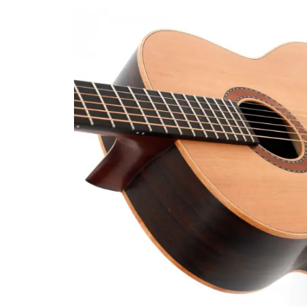
Sire Larry Carlton
Kremona
Squier by Fender
Lag
Sterling by Music Man
Ovation
Tokai
Sigma
Yamaha
Sire
Takamine
Yamaha