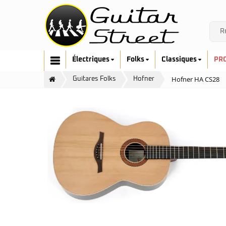
Électriques
Folks
Classiques
PR
Hofner HA CS28
Guitares Folks
Hofner
Cort
Art & Lutherie
Fender
Cort
G&L
Fender
Ibanez
Furch
Music Man
Gretsch
Prodipe
Guild
Sandberg
Hofner