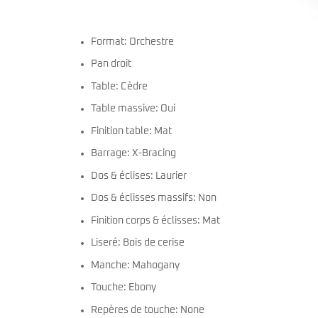
Format: Orchestre
Pan droit
Table: Cèdre
Table massive: Oui
Finition table: Mat
Barrage: X-Bracing
Dos & éclises: Laurier
Dos & éclisses massifs: Non
Finition corps & éclisses: Mat
Liseré: Bois de cerise
Manche: Mahogany
Touche: Ebony
Repères de touche: None