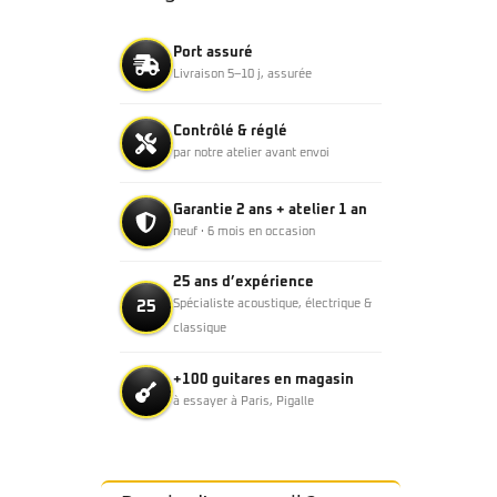
Port assuré
Livraison 5–10 j, assurée
Contrôlé & réglé
par notre atelier avant envoi
Garantie 2 ans + atelier 1 an
neuf · 6 mois en occasion
25 ans d’expérience
25
Spécialiste acoustique, électrique &
classique
+100 guitares en magasin
à essayer à Paris, Pigalle