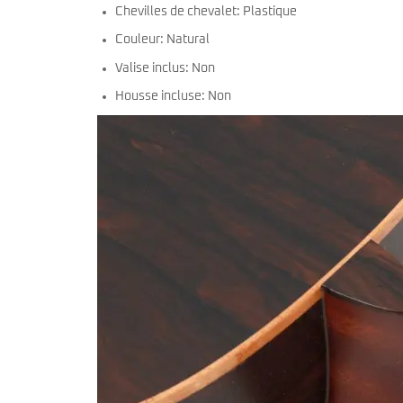
Chevilles de chevalet: Plastique
Couleur: Natural
Valise inclus: Non
Housse incluse: Non