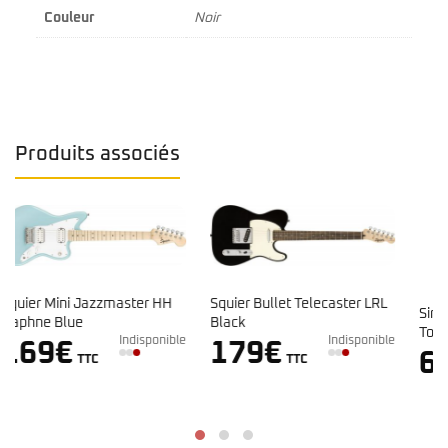
Couleur
Noir
Produits associés
Squier Bullet Telecaster LRL
Sire L7 Larry Carlton TS
Black
Tobacco Sunburst
e
Indisponible
179
€
Indisponible
609
€
TTC
TTC