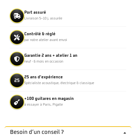
Port assuré
Livraison 5–10 j, assurée
Contrôlé & réglé
par notre atelier avant envoi
Garantie 2 ans + atelier 1 an
neuf · 6 mois en occasion
25 ans d’expérience
25
Spécialiste acoustique, électrique & classique
+100 guitares en magasin
à essayer à Paris, Pigalle
Besoin d’un conseil ?