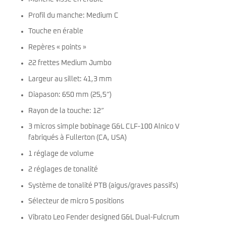
Profil du manche: Medium C
Touche en érable
Repères « points »
22 frettes Medium Jumbo
Largeur au sillet: 41,3 mm
Diapason: 650 mm (25,5″)
Rayon de la touche: 12″
3 micros simple bobinage G&L CLF-100 Alnico V
fabriqués à Fullerton (CA, USA)
1 réglage de volume
2 réglages de tonalité
Système de tonalité PTB (aigus/graves passifs)
Sélecteur de micro 5 positions
Vibrato Leo Fender designed G&L Dual-Fulcrum