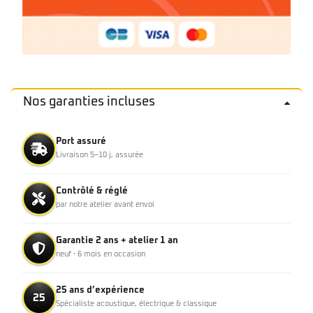
Nos garanties incluses
Port assuré
Livraison 5–10 j, assurée
Contrôlé & réglé
par notre atelier avant envoi
Garantie 2 ans + atelier 1 an
neuf · 6 mois en occasion
25 ans d’expérience
25
Spécialiste acoustique, électrique & classique