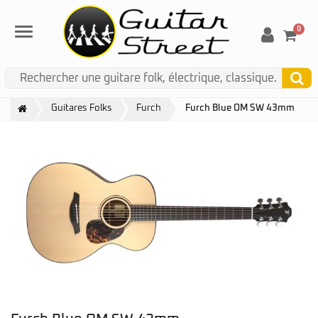
0
Menu
Guitares Folks
Furch
Furch Blue OM SW 43mm