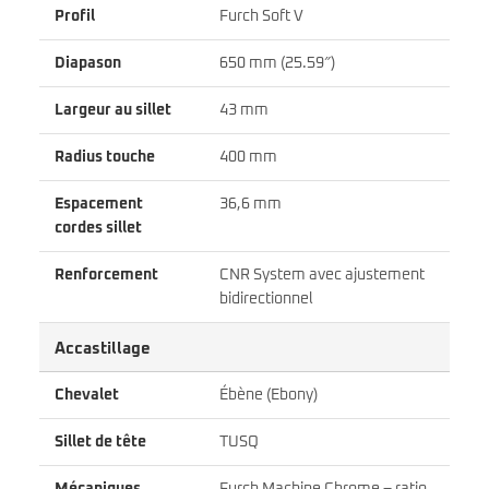
Profil
Furch Soft V
Diapason
650 mm (25.59″)
Largeur au sillet
43 mm
Radius touche
400 mm
Espacement
36,6 mm
cordes sillet
Renforcement
CNR System avec ajustement
bidirectionnel
Accastillage
Chevalet
Ébène (Ebony)
Sillet de tête
TUSQ
Mécaniques
Furch Machine Chrome – ratio