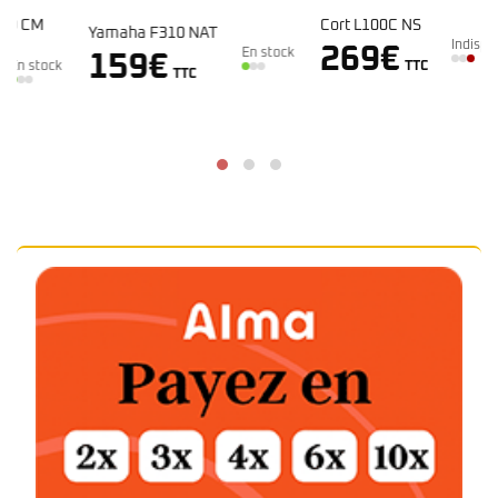
Cort L100C NS
Yamaha F310 NAT
Indisponible
269
€
En stock
159
€
k
TTC
TTC