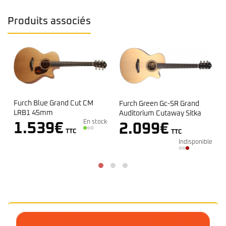
Produits associés
Cut CM
Furch Green Gc-SR Grand
Furch Violet Gc-SM Gra
Auditorium Cutaway Sitka
Auditorium Cutaway Sit
En stock
LRBaggs
2.099
€
1.319
€
C
TTC
TTC
Indisponible
Indis