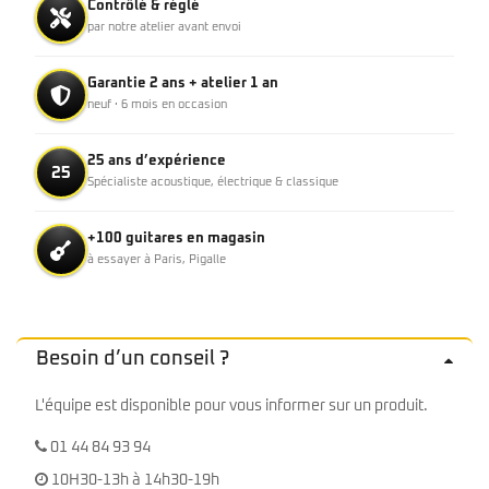
Contrôlé & réglé
par notre atelier avant envoi
Garantie 2 ans + atelier 1 an
neuf · 6 mois en occasion
25 ans d’expérience
25
Spécialiste acoustique, électrique & classique
+100 guitares en magasin
à essayer à Paris, Pigalle
Besoin d’un conseil ?
L'équipe est disponible pour vous informer sur un produit.
01 44 84 93 94
10H30-13h à 14h30-19h