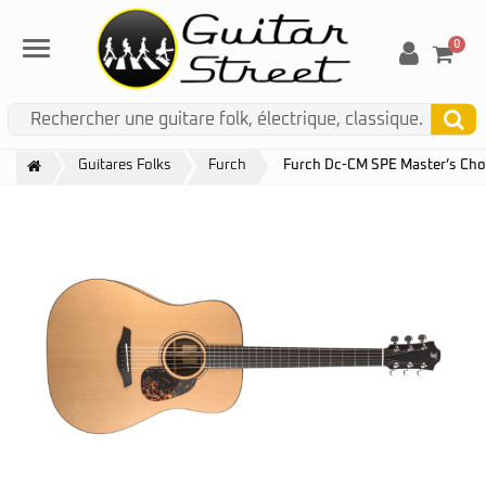
0
Menu
Guitares Folks
Furch
Furch Dc-CM SPE Master’s Cho