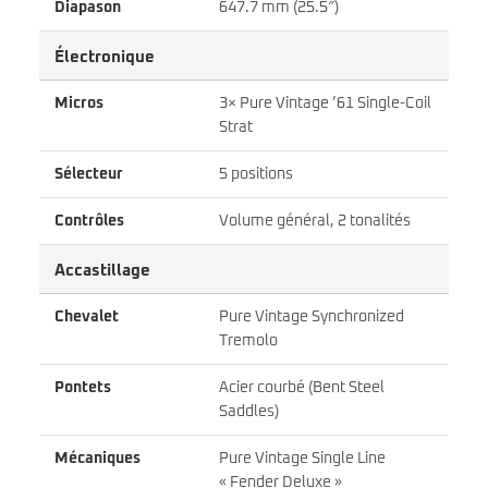
Diapason
647.7 mm (25.5″)
Électronique
Micros
3× Pure Vintage ’61 Single-Coil
Strat
Sélecteur
5 positions
Contrôles
Volume général, 2 tonalités
Accastillage
Chevalet
Pure Vintage Synchronized
Tremolo
Pontets
Acier courbé (Bent Steel
Saddles)
Mécaniques
Pure Vintage Single Line
« Fender Deluxe »