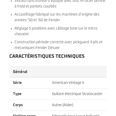
Vibrato synchronisé d’époque avec bloc en acier laminé
à froid et pontets courbés
Accastillage fabriqué sur les machines d’origine des
années ’50 et ’60 de Fender
Réglage 5 positions avec câblage tone sur le micro
chevalet
Construction période-correcte avec pickguard 3 plis et
mécaniques Fender Deluxe
CARACTÉRISTIQUES TECHNIQUES
Général
Série
American Vintage II
Type
Guitare électrique Stratocaster
Corps
Aulne (Alder)