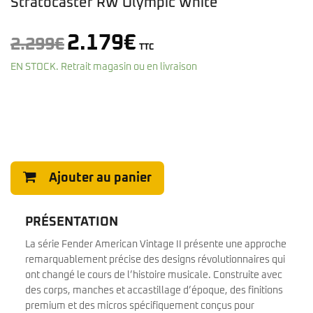
Stratocaster RW Olympic White
Le
Le
2.179
€
2.299
€
TTC
prix
prix
EN STOCK. Retrait magasin ou en livraison
initial
actuel
était :
est :
2.299€.
2.179€.
Ajouter au panier
PRÉSENTATION
La série Fender American Vintage II présente une approche
remarquablement précise des designs révolutionnaires qui
ont changé le cours de l’histoire musicale. Construite avec
des corps, manches et accastillage d’époque, des finitions
premium et des micros spécifiquement conçus pour