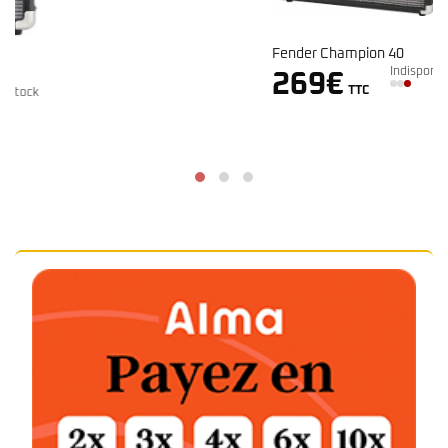
Fender Champion 40
Indisponible
269
€
TTC
k