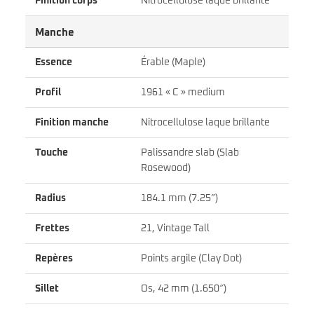
Finition corps
Nitrocellulose laque brillante
Manche
Essence
Érable (Maple)
Profil
1961 « C » medium
Finition manche
Nitrocellulose laque brillante
Touche
Palissandre slab (Slab
Rosewood)
Radius
184.1 mm (7.25″)
Frettes
21, Vintage Tall
Repères
Points argile (Clay Dot)
Sillet
Os, 42 mm (1.650″)