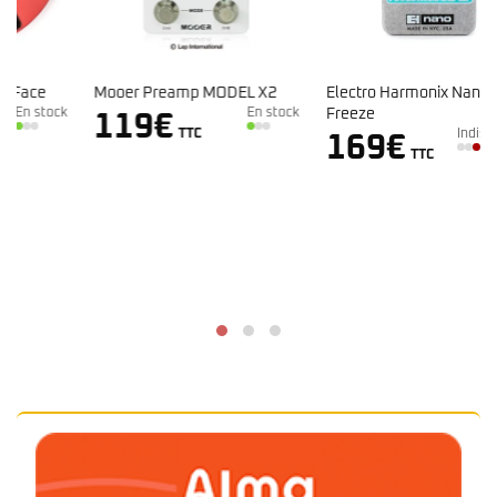
Mooer Preamp MODEL X2
Electro Harmonix Nano
k
En stock
Freeze
119
€
TTC
Indisponible
169
€
TTC