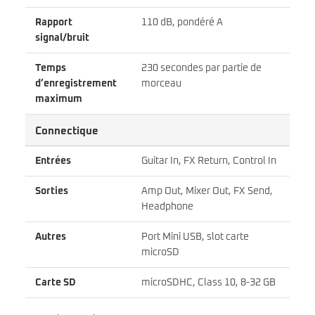
Rapport
110 dB, pondéré A
signal/bruit
Temps
230 secondes par partie de
d’enregistrement
morceau
maximum
Connectique
Entrées
Guitar In, FX Return, Control In
Sorties
Amp Out, Mixer Out, FX Send,
Headphone
Autres
Port Mini USB, slot carte
microSD
Carte SD
microSDHC, Class 10, 8-32 GB