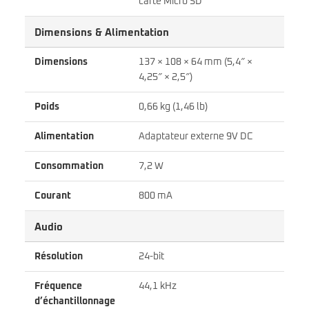
carte Micro SD
Dimensions & Alimentation
Dimensions
137 × 108 × 64 mm (5,4″ ×
4,25″ × 2,5″)
Poids
0,66 kg (1,46 lb)
Alimentation
Adaptateur externe 9V DC
Consommation
7,2 W
Courant
800 mA
Audio
Résolution
24-bit
Fréquence
44,1 kHz
d’échantillonnage