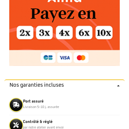
Nos garanties incluses
Port assuré
Livraison 5–10 j, assurée
Contrôlé & réglé
par notre atelier avant envoi