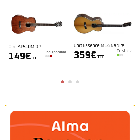
Cort Essence MC4 Naturel
Cort Earth Mini OP
En stock
sponible
En st
359
€
209
€
TTC
TTC