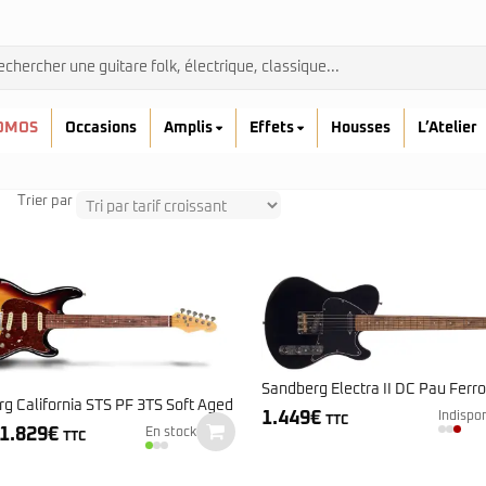
OMOS
Occasions
Amplis
Effets
Housses
L’Atelier
Trier par
Admira
Ibanez
Prodipe
Sandberg Electra II DC Pau Ferro
g California STS PF 3TS Soft Aged
kremona
1.449
€
Indispo
TTC
Yamaha
Le
Le
1.829
€
En stock
TTC
prix
prix
initial
actuel
était :
est :