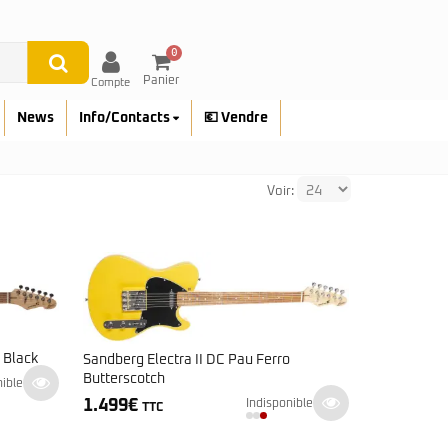
0
Panier
Compte
News
Info/Contacts
💶 Vendre
Voir:
 Black
Sandberg Electra II DC Pau Ferro
Butterscotch
nible
1.499
€
Indisponible
TTC