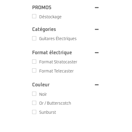
Sire Larry Carlton
Kremona
PROMOS
Squier by Fender
Lag
Sterling by Music Man
Ovation
Déstockage
Tokai
Sigma
Yamaha
Sire
Catégories
Takamine
Guitares Électriques
Yamaha
Format électrique
Format Stratocaster
Format Telecaster
Couleur
Noir
Or / Butterscotch
Sunburst