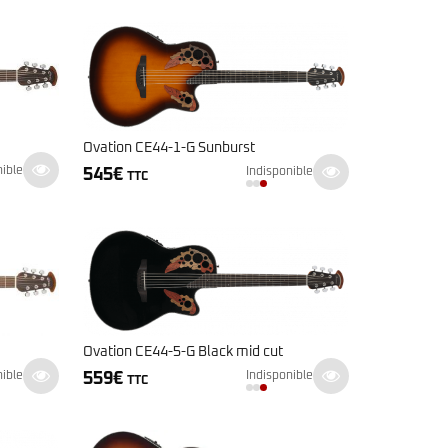
était :
est :
999€.
879€.
Ovation CE44-1-G Sunburst
nible
545
€
Indisponible
TTC
Ovation CE44-5-G Black mid cut
559
€
nible
Indisponible
TTC