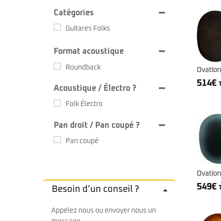
Sire Larry Carlton
Kremona
Catégories
Squier by Fender
Lag
Sterling by Music Man
Ovation
Guitares Folks
Tokai
Sigma
Yamaha
Sire
Format acoustique
Takamine
Yamaha
Roundback
Ovatio
514
€
Acoustique / Électro ?
Folk Électro
Pan droit / Pan coupé ?
Pan coupé
Ovation
549
€
Besoin d’un conseil ?
Appelez nous ou envoyer nous un