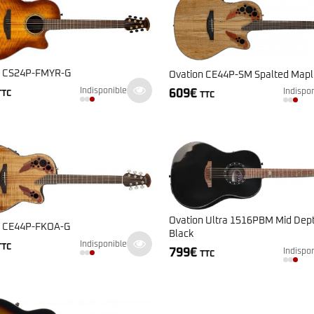
n CS24P-FMYR-G
Ovation CE44P-SM Spalted Mapl
Indisponible
609
€
Indispo
TTC
TTC
Ovation Ultra 1516PBM Mid Dept
n CE44P-FKOA-G
Black
Indisponible
TTC
799
€
Indispo
TTC