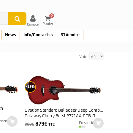
0
Panier
Compte
News
Info/Contacts
💶 Vendre
Voir:
12%
th
Ovation Standard Balladeer Deep Contour
Cutaway Cherry Burst 2771AX-CCB-G
tock
Le
Le
879
€
En stock
999
€
TTC
prix
prix
initial
actuel