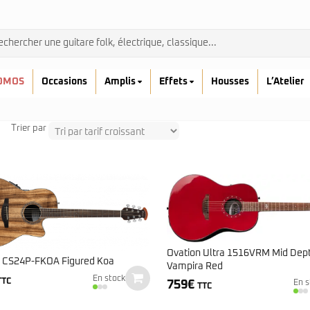
OMOS
Occasions
Amplis
Effets
Housses
L’Atelier
Trier par
Admira
Ibanez
Prodipe
Ovation Ultra 1516VRM Mid Dep
kremona
n CS24P-FKOA Figured Koa
Vampira Red
Yamaha
En stock
TTC
759
€
En s
TTC