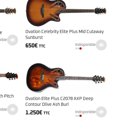
Ovation Celebrity Elite Plus Mid Cutaway
e
Sunburst
nible
650
€
Indisponible
TTC
h Pitch
Ovation Elite Plus C2078 AXP Deep
Contour Olive Ash Burl
nible
1.250
€
Indisponible
TTC