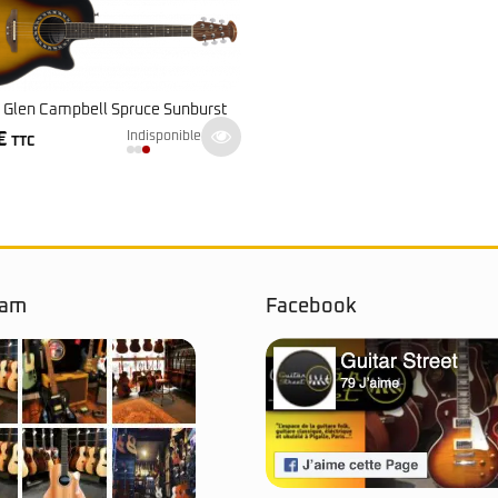
 Glen Campbell Spruce Sunburst
€
Indisponible
TTC
ram
Facebook