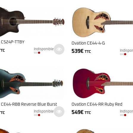
n CS24P-TTBY
Ovation CE44-4-G
Indisponible
539
€
TTC
Indispo
TTC
 CE44-RBB Reverse Blue Burst
Ovation CE44-RR Ruby Red
549
€
Indisponible
Indispo
TTC
TTC