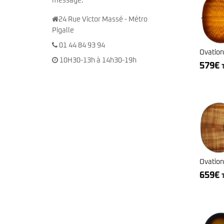
message.
24 Rue Victor Massé - Métro
Pigalle
01 44 84 93 94
Ovatio
10H30-13h à 14h30-19h
579
€
Ovatio
659
€