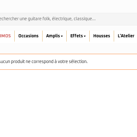
OMOS
Occasions
Amplis
Effets
Housses
L’Atelier
ucun produit ne correspond à votre sélection.
Admira
Ibanez
Prodipe
kremona
Yamaha