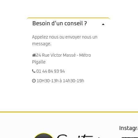
Sire Larry Carlton
Kremona
Squier by Fender
Lag
Sterling by Music Man
Ovation
Tokai
Sigma
Besoin d’un conseil ?
Yamaha
Sire
Takamine
Appelez nous ou envoyer nous un
Yamaha
message.
24 Rue Victor Massé - Métro
Pigalle
01 44 84 93 94
10H30-13h à 14h30-19h
Instag