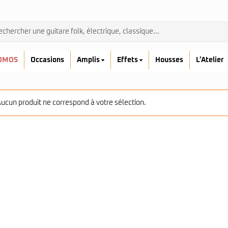
OMOS
Occasions
Amplis
Effets
Housses
L’Atelier
ucun produit ne correspond à votre sélection.
Admira
Ibanez
Prodipe
kremona
Yamaha