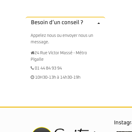
Sire Larry Carlton
Kremona
Squier by Fender
Lag
Sterling by Music Man
Ovation
Tokai
Sigma
Besoin d’un conseil ?
Yamaha
Sire
Takamine
Appelez nous ou envoyer nous un
Yamaha
message.
24 Rue Victor Massé - Métro
Pigalle
01 44 84 93 94
10H30-13h à 14h30-19h
Instag