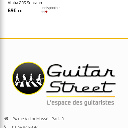
Aloha 20S Soprano
Indisponible
69
€
TTC
24 rue Victor Massé - Paris 9
01 44 84 93 94