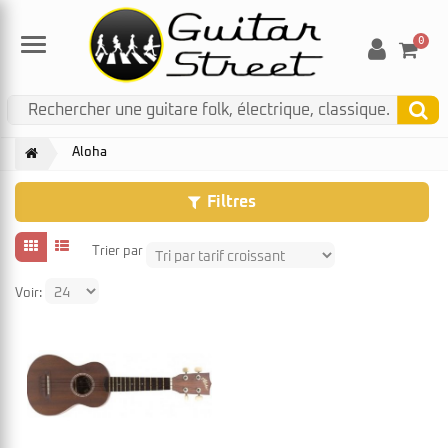
0
Menu
Aloha
Filtres
Trier par
Voir: