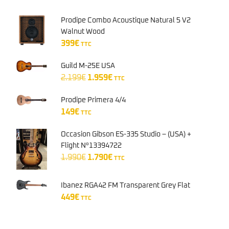
Prodipe Combo Acoustique Natural 5 V2
Walnut Wood
399
€
TTC
Guild M-25E USA
Le
Le
2.199
€
1.959
€
TTC
prix
prix
initial
actuel
Prodipe Primera 4/4
était :
est :
149
€
TTC
2.199€.
1.959€.
Occasion Gibson ES-335 Studio – (USA) +
Flight N°13394722
Le
Le
1.990
€
1.790
€
TTC
prix
prix
initial
actuel
Ibanez RGA42 FM Transparent Grey Flat
était :
est :
449
€
TTC
1.990€.
1.790€.