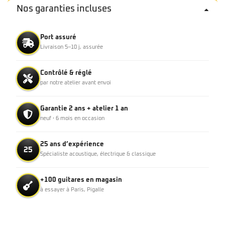
Nos garanties incluses
Port assuré
Livraison 5–10 j, assurée
Contrôlé & réglé
par notre atelier avant envoi
Garantie 2 ans + atelier 1 an
neuf · 6 mois en occasion
25 ans d’expérience
25
Spécialiste acoustique, électrique & classique
+100 guitares en magasin
à essayer à Paris, Pigalle