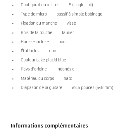
Configuration micros
S (single coil)
Type de micro
passif à simple bobinage
Fixation du manche
vissé
Bois de la touche
laurier
Housse incluse
non
Étui inclus
non
Couleur Lake placid blue
Pays d’origine
Indonésie
Matériau du corps
nato
Diapason de la guitare
25,5 pouces (648 mm)
Informations complémentaires