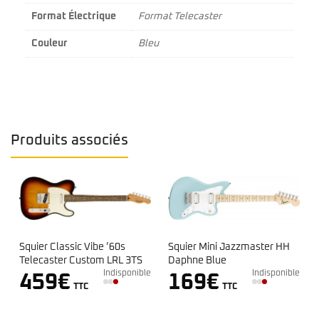
Format Électrique
Format Telecaster
Couleur
Bleu
Produits associés
Squier Mini Jazzmaster HH
Squier Classic Vibe ’60s
Daphne Blue
Telecaster Custom LRL 3TS
e
Indisponible
Indisponible
169
€
459
€
TTC
TTC