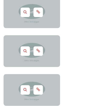
Coding
,
CSS
,
Design
,
HTML
Beauty
,
Clothes
,
Design
,
Photos