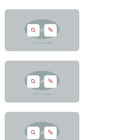
CSS
,
Design
,
HTML
,
Photos
Coding
,
CSS
,
HTML
Beauty
,
Clothes
,
Photos