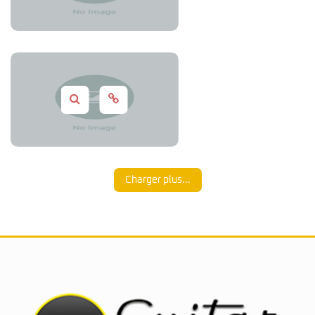
Coding
,
Design
,
Photos
Design
,
Photos
Charger plus...