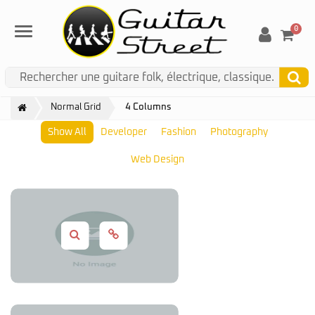
0
Menu
Normal Grid
4 Columns
Show All
Developer
Fashion
Photography
Web Design
Coding
,
Design
,
Photos